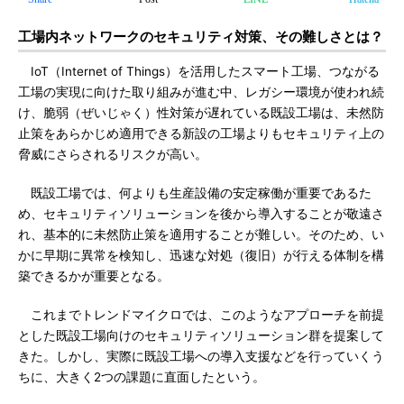
工場内ネットワークのセキュリティ対策、その難しさとは？
IoT（Internet of Things）を活用したスマート工場、つながる
工場の実現に向けた取り組みが進む中、レガシー環境が使われ続
け、脆弱（ぜいじゃく）性対策が遅れている既設工場は、未然防
止策をあらかじめ適用できる新設の工場よりもセキュリティ上の
脅威にさらされるリスクが高い。
既設工場では、何よりも生産設備の安定稼働が重要であるた
め、セキュリティソリューションを後から導入することが敬遠さ
れ、基本的に未然防止策を適用することが難しい。そのため、い
かに早期に異常を検知し、迅速な対処（復旧）が行える体制を構
築できるかが重要となる。
これまでトレンドマイクロでは、このようなアプローチを前提
とした既設工場向けのセキュリティソリューション群を提案して
きた。しかし、実際に既設工場への導入支援などを行っていくう
ちに、大きく2つの課題に直面したという。