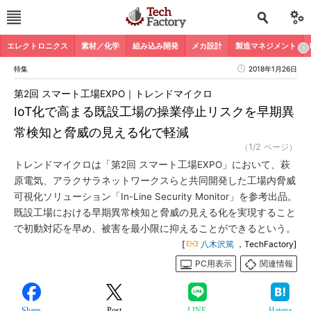
エレクトロニクス
素材／化学
組み込み開発
メカ設計
製造マネジメント
特集
2018年1月26日
第2回 スマート工場EXPO｜トレンドマイクロ
IoT化で高まる既設工場の操業停止リスクを早期異
常検知と脅威の見える化で軽減
（1/2 ページ）
トレンドマイクロは「第2回 スマート工場EXPO」において、萩
原電気、アラクサラネットワークスらと共同開発した工場内脅威
可視化ソリューション「In-Line Security Monitor」を参考出品。
既設工場における早期異常検知と脅威の見える化を実現すること
で初動対応を早め、被害を最小限に抑えることができるという。
[
八木沢篤
，TechFactory]
PC用表示
関連情報
Share
Post
LINE
Hatena