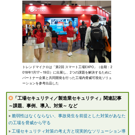
トレンドマイクロは「第2回 スマート工場EXPO」（会期：2
018年1月17～19日）に出展し、2つの課題を解決するために
パートナー企業と共同開発を行った工場内脅威可視化ソリュ
ーションを参考出品した
◎
「工場セキュリティ／製造業セキュリティ」関連記事
～課題、事例、導入、対策～ など
»
脆弱性はなくならない、事故発生を前提とした対策があなた
の工場を脅威から守る
»
工場セキュリティ対策の考え方と現実的なソリューション導