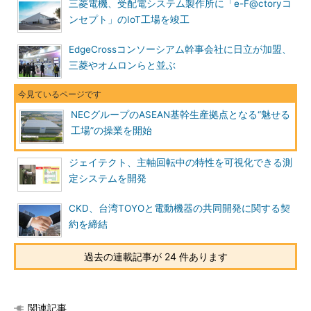
三菱電機、受配電システム製作所に「e-F@ctoryコ
ンセプト」のIoT工場を竣工
EdgeCrossコンソーシアム幹事会社に日立が加盟、
三菱やオムロンらと並ぶ
NECグループのASEAN基幹生産拠点となる“魅せる
工場”の操業を開始
ジェイテクト、主軸回転中の特性を可視化できる測
定システムを開発
CKD、台湾TOYOと電動機器の共同開発に関する契
約を締結
過去の連載記事が 24 件あります
関連記事