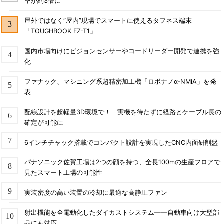
率が約3倍に
屋外ではなく“屋内”現場でスマートに使えるタフネス端末
「TOUGHBOOK FZ-T1」
国内市場向けにビジョンセンサーやコードリーダー開発で連携を強
化
ファナック、マシニング系超精密加工機「ロボナノα-NMiA」を発
表
配線設計を超軽量3D環境で！ 実機を待たずに経路とケーブル長の
確定が可能に
6インチチャック搭載でコンパクト設計を実現したCNC内面研削盤
パナソニック佐賀工場は2つの顔を持つ、全長100mの生産フロアで
見たスマート工場の可能性
実装密度の高い装置の冷却に最適な高静圧ファン
射出機能を全電動化したダイカストシステム――自動車向け大型部
品にも対応