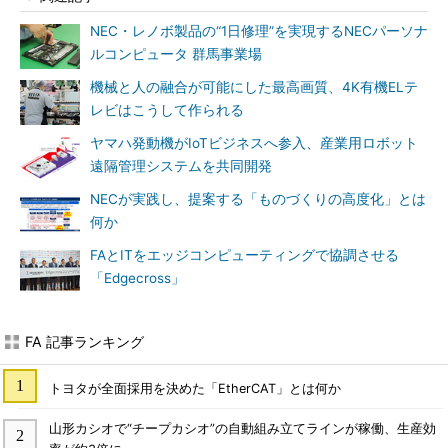
NEC・レノボ製品の“1日修理”を実現するNECパーソナ
ルコンピュータ 群馬事業場
機械と人の融合が可能にした最高画質、4K有機ELテ
レビはこうして作られる
ヤマハ発動機がIoTビジネスへ参入、産業用ロボット
遠隔管理システムを共同開発
NECが実践し、提案する「ものづくりの高度化」とは
何か
FAとITをエッジコンピューティングで協調させる
「Edgecross」
FA 記事ランキング
トヨタが全面採用を決めた「EtherCAT」とは何か
山形カシオで“チープカシオ”の自動組み立てラインが稼働、生産効