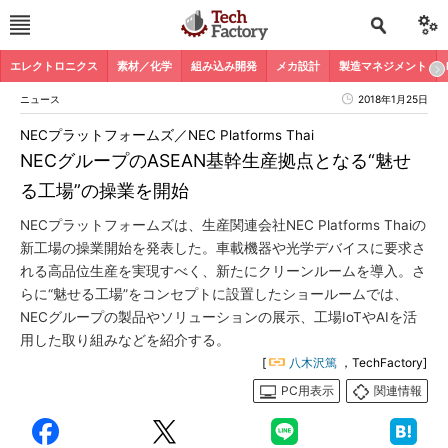
エレクトロニクス
素材／化学
組み込み開発
メカ設計
製造マネジメント
ニュース
2018年1月25日
NECプラットフォームズ／NEC Platforms Thai
NECグループのASEAN基幹生産拠点となる“魅せ
る工場”の操業を開始
NECプラットフォームズは、生産関連会社NEC Platforms Thaiの
新工場の操業開始を発表した。車載機器や光学デバイスに要求さ
れる高品位生産を実現すべく、新たにクリーンルームを導入。さ
らに“魅せる工場”をコンセプトに設置したショールームでは、
NECグループの製品やソリューションの展示、工場IoTやAIを活
用した取り組みなどを紹介する。
[
八木沢篤
，TechFactory]
PC用表示
関連情報