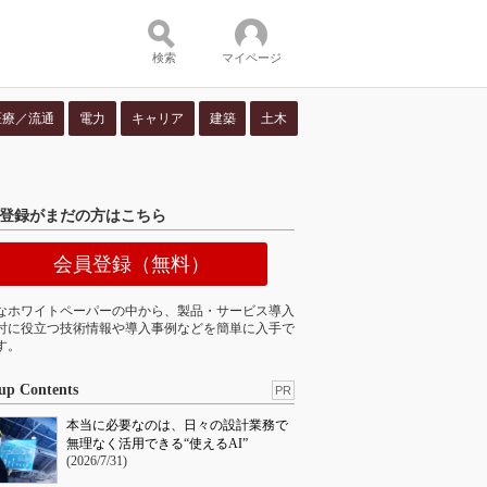
検索
マイページ
医療／流通
電力
キャリア
建築
土木
ツ：
登録がまだの方はこちら
会員登録（無料）
なホワイトペーパーの中から、製品・サービス導入
討に役立つ技術情報や導入事例などを簡単に入手で
す。
up Contents
PR
本当に必要なのは、日々の設計業務で
無理なく活用できる“使えるAI”
(2026/7/31)