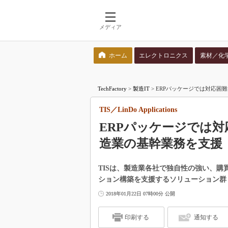
メディア
ホーム
エレクトロニクス
素材／化
検索語を入力してください
TechFactory
>
製造IT
>
ERPパッケージでは対応困難な独
TIS／LinDo Applications
ERPパッケージでは
造業の基幹業務を支援
TISは、製造業各社で独自性の強い、
ション構築を支援するソリューション群「Lin
2018年01月22日 07時00分 公開
印刷する
通知する