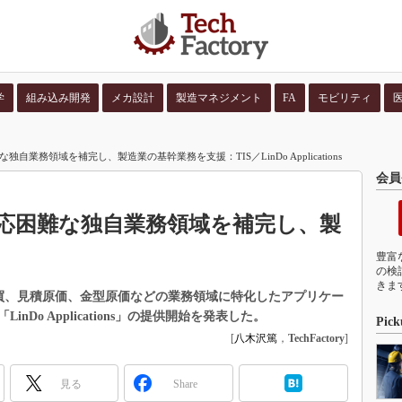
学
組み込み開発
メカ設計
製造マネジメント
FA
モビリティ
並び順：
コンテン
自業務領域を補完し、製造業の基幹業務を支援：TIS／LinDo Applications
会員
対応困難な独自業務領域を補完し、製
豊富
の検
きま
購買、見積原価、金型原価などの業務領域に特化したアプリケー
Do Applications」の提供開始を発表した。
Pick
[
八木沢篤
，
TechFactory
]
見る
Share