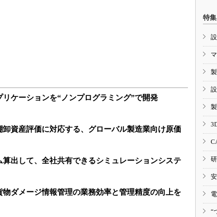
特集
設
マ
製
設
プリケーションを“ノンプログラミング”で開発
製
3
棚卸資産評価に対応する、グローバル製造業向け原価
C
研
ム算出して、全社共有できるシミュレーションシステ
安
貨物ダメージ情報管理の業務効率と管理精度の向上を
電
“