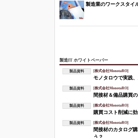
製造業のワークスタイ
製造IT ホワイトペーパー
[株式会社MonotaRO]
製品資料
モノタロウで実践、
[株式会社MonotaRO]
製品資料
間接材＆備品購買の
[株式会社MonotaRO]
製品資料
購買コスト削減に効
[株式会社MonotaRO]
製品資料
間接材のカタログ購
う？