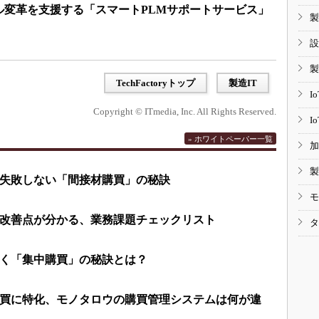
ル変革を支援する「スマートPLMサポートサービス」
製
設
製
TechFactoryトップ
製造IT
I
Copyright © ITmedia, Inc. All Rights Reserved.
I
» ホワイトペーパー一覧
加
製
失敗しない「間接材購買」の秘訣
モ
改善点が分かる、業務課題チェックリスト
タ
く「集中購買」の秘訣とは？
買に特化、モノタロウの購買管理システムは何が違