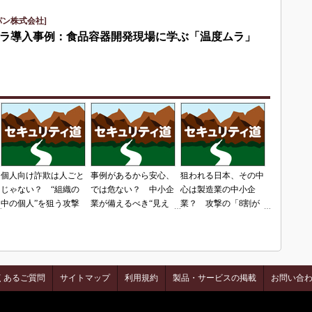
パン株式会社]
ラ導入事例：食品容器開発現場に学ぶ「温度ムラ」
個人向け詐欺は人ごと
事例があるから安心、
狙われる日本、その中
じゃない？ “組織の
では危ない？ 中小企
心は製造業の中小企
中の個人”を狙う攻撃
業が備えるべき“見え
業？ 攻撃の「8割が
ない脅威”
日本」という現実
くあるご質問
サイトマップ
利用規約
製品・サービスの掲載
お問い合