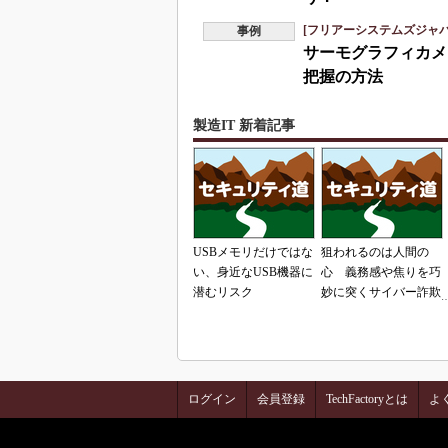
[フリアーシステムズジャ
事例
サーモグラフィカメ
把握の方法
製造IT 新着記事
USBメモリだけではな
狙われるのは人間の
い、身近なUSB機器に
心 義務感や焦りを巧
潜むリスク
妙に突くサイバー詐欺
の手口
ログイン
会員登録
TechFactoryとは
よ