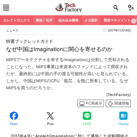
エレクトロニクス
素材／化学
組み込み開発
メカ設計
製造マネジメント
ニュース
2017年11月14日
特選ブックレットガイド
なぜ中国はImaginationに関心を寄せるのか
MIPSアーキテクチャを有するImaginationは分割して売却される
ことになった。MIPS事業は米資本のファンドによって買収され
たが、最終的には中国の手の渡る可能性が高いと見られている。
しかし、中国はMIPSのCPU「龍芯」を既に所有している。なぜ
MIPSを買うのだろうか。
[TechFactory]
PC用表示
関連情報
Share
Post
LINE
Hatena
2017年4月にAppleがImaginationに対して通告したIP利用中止