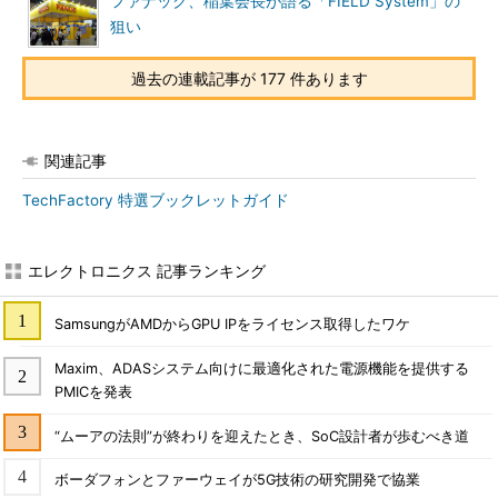
ファナック、稲葉会長が語る「FIELD System」の
狙い
過去の連載記事が 177 件あります
関連記事
TechFactory 特選ブックレットガイド
エレクトロニクス 記事ランキング
SamsungがAMDからGPU IPをライセンス取得したワケ
Maxim、ADASシステム向けに最適化された電源機能を提供する
PMICを発表
“ムーアの法則”が終わりを迎えたとき、SoC設計者が歩むべき道
ボーダフォンとファーウェイが5G技術の研究開発で協業