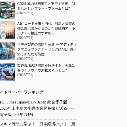
CO2削減の計画策定と実行を支援、AI
を活用したプラットフォームとは?
(2026/7/31)
AIがコードを書く時代、設計と実装の
整合性は誰が守るのか?~継続的アーキ
テクチャ検証のすすめ~
(2026/7/22)
半導体製造の課題と革新 ー アディティ
ブマニュファクチャリング(AM)が切り
拓く新たな可能性
(2026/7/21)
製造現場の諸課題を解決する、実践に
基づくノウハウ満載のMESとは?
(2026/7/21)
イトペーパーランキング
EE Times Japan×EDN Japan 統合電子版：
2026年上半期の半導体業界を振り返る――
電子版2026年7月号
スキマ時間に学ぶ！ 日本経済のいま（第