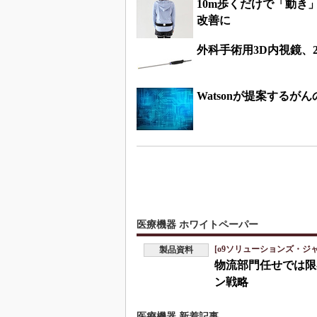
10m歩くだけで「動
改善に
外科手術用3D内視鏡、
Watsonが提案する
医療機器 ホワイトペーパー
[o9ソリューションズ・ジ
製品資料
物流部門任せでは限
ン戦略
医療機器 新着記事