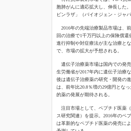
胞肺がんに適応拡大し、伸長した。
ピンラザ」（バイオジェン・ジャ
2016年の先端治療製品市場は、前
回の治療で1千万円以上の保険償還
進行抑制や対症療法が主な治療と
で、市場の拡大が予想される。
遺伝子治療薬市場は国内での発売
生労働省が2017年内に遺伝子治
後は遺伝子治療薬の研究・開発の
は、前年比20.8％増の29億円と
的薬の発展が期待される。
注目市場として、ペプチド医薬（先
ス研究関連）を提示。2016年のペプ
は革新的なペプチド医薬の発売によっ
予測している。