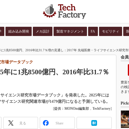
学
組み込み開発
メカ設計
製造マネジメント
FA
モビリティ
並び順：
コンテン
に1兆8500億円、2016年比31.7％増の見通し：2017年 先端医療・ライフサイエンス研
会員
研究市場データブック
に1兆8500億円、2016年比31.7％
豊富
の検
きま
フサイエンス研究市場データブック」を発表した。2025年には
フサイエンス研究関連市場が1479億円になると予測している。
Pick
[
提供：MONOist編集部
，
TechFactory
]
見る
Share