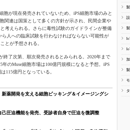
製
se細胞が現在発売されていないため、iPS細胞市場のみと
設
PS細胞関連は国策として多くの方針が示され、民間企業や
ると考えられる。さらに毒性試験のガイドラインが整備
製
てから人への臨床試験を行わなければならない可能性が
I
ることが予想される。
I
が終了次第、順次発売されるとみられる。2020年まで
加
5年のMuse細胞市場は100億円規模になると予想。iPS
製
予測は115億円となっている。
モ
タ
、新薬開発を支える細胞ピッキング＆イメージングシ
自己圧迫機能を発売、受診者自身で圧迫を微調整