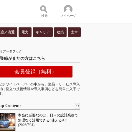
検索
マイページ
医療／流通
電力
キャリア
建築
土木
ツ：
究市場データブック
登録がまだの方はこちら
会員登録（無料）
なホワイトペーパーの中から、製品・サービス導入
討に役立つ技術情報や導入事例などを簡単に入手で
す。
up Contents
PR
本当に必要なのは、日々の設計業務で
無理なく活用できる“使えるAI”
(2026/7/31)