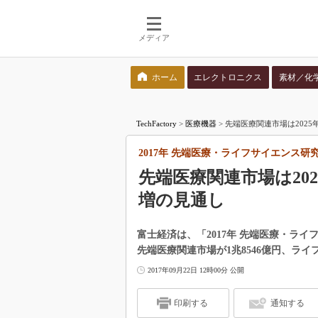
メディア
ホーム
エレクトロニクス
素材／化
検索語を入力してください
TechFactory
>
医療機器
>
先端医療関連市場は2025年
2017年 先端医療・ライフサイエンス
先端医療関連市場は2025年
増の見通し
富士経済は、「2017年 先端医療・ライ
先端医療関連市場が1兆8546億円、ライ
2017年09月22日 12時00分 公開
印刷する
通知する