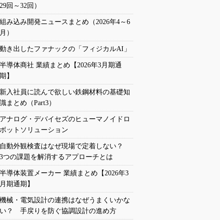
29回～32回）
組み込み開発ニュースまとめ（2026年4～6
月）
動き出したファナックの「フィジカルAI」
半導体商社 業績まとめ【2026年3月期通
期】
新入社員に読んで欲しい鉄鋼材料の基礎知
識まとめ（Part3）
アナログ・デバイセズのヒューマノイドロ
ボットソリューション
自動外観検査はなぜ現場で定着しない？
3つの課題を解消するアプローチとは
半導体装置メーカー 業績まとめ【2026年3
月期通期】
機械・電気設計の連携はなぜうまくいかな
い？ 手戻りを防ぐ協調設計の進め方