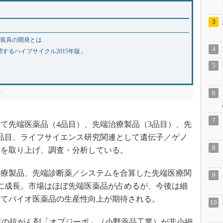
工装具の開発とは
関するハイプサイクル2015年版」
る
て先端医薬品（4品目）、先端治療製品（3品目）、先
3品目、ライフサイエンス研究関連として遺伝子／ゲノ
目を取り上げ、調査・分析している。
療製品、先端診断薬／システムを合算した先端医療関
0億円に成長。市場はほぼ先端医薬品が占めるが、今後は細
ってバイオ医薬品の生産性向上が期待される。
体の抗がん剤「オプジーボ」（小野薬品工業）が非小細