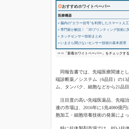
◎
おすすめホワイトペーパー
医療機器
» 脳内の“エラー信号”を利用したスマート人
» 専門家が解説！「3Dプリンティング技術に
» タッチセンサー技術まとめ
» いまさら聞けないセンサー技術の基本原理
⇒⇒「新着ホワイトペーパー」をチェックす
同報告書では、先端医療関連とし
端診断薬／システム（6品目）の1
ム、タンパク、細胞などから21品
注目度の高い先端医薬品、先端治
連の市場は、2016年に1兆408
胞加工・細胞培養技術の発展によ
特に抗体製剤市場では、PD-1抗