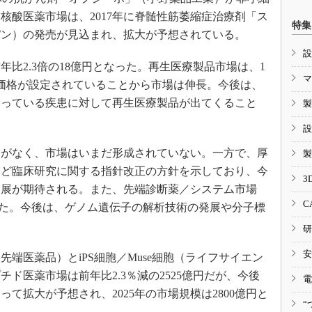
核酸医薬市場は、2017年に脊髄性筋萎縮症治療剤「ス
特集
パン）の発売が見込まれ、拡大が予想されている。
設
年比2.3倍の18億円となった。再生医療製品市場は、1
マ
価格が設定されていることから市場は伸長。今後は、
なっている疾患に対して再生医療製品が出てくること
製
設
がなく、市場はいまだ形成されていない。一方で、厚
製
療など臨床研究に関する指針改正の方針を示しており、今
3
進展が期待される。また、先端診断薬／システム市場
C
なった。今後は、ゲノム遺伝子の解析技術の発展や分子標
研
安
端医薬品）とiPS細胞／Muse細胞（ライフサイエン
チド医薬市場は前年比2.3％減の2525億円だが、今後
電
て拡大が予想され、2025年の市場規模は2800億円と
“