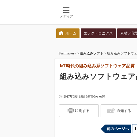
メディア
ホーム
エレクトロニクス
素材／化
検索語を入力してください
TechFactory
>
組み込みソフト
>
組み込みソフトウェ
IoT時代の組み込み系ソフトウェア品質
組み込みソフトウェア
2017年09月19日 09時00分 公開
印刷する
通知する
前のページへ
1