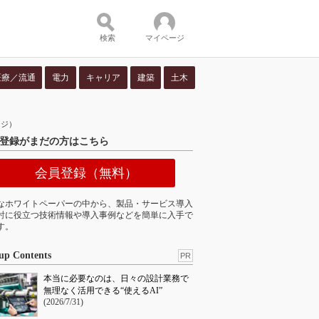
検索
マイページ
医療／流通
電力
キャリア
建築
土木
ツ：
ージ）
登録がまだの方はこちら
会員登録（無料）
なホワイトペーパーの中から、製品・サービス導入
討に役立つ技術情報や導入事例などを簡単に入手で
す。
up Contents
PR
本当に必要なのは、日々の設計業務で
無理なく活用できる“使えるAI”
(2026/7/31)