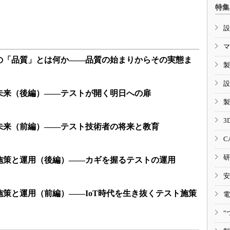
特集
設
マ
の「品質」とは何か――品質の始まりからその実態ま
製
設
未来（後編）――テストが開く明日への扉
製
3
未来（前編）――テスト技術者の将来と教育
C
研
施策と運用（後編）――カギを握るテストの運用
安
策と運用（前編）――IoT時代を生き抜くテスト施策
電
“