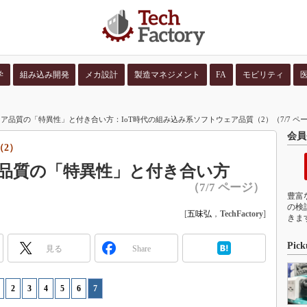
学
組み込み開発
メカ設計
製造マネジメント
FA
モビリティ
並び順：
コンテン
ア品質の「特異性」と付き合い方：IoT時代の組み込み系ソフトウェア品質（2）（7/7 ペ
会員
（2）
品質の「特異性」と付き合い方
（7/7 ページ）
豊富
の検
[
五味弘
，
TechFactory
]
きま
Pick
見る
Share
|
2
|
3
|
4
|
5
|
6
|
7