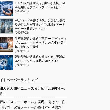
CO2削減の計画策定と実行を支援、AI
を活用したプラットフォームとは?
(2026/7/31)
AIがコードを書く時代、設計と実装の
整合性は誰が守るのか?~継続的アーキ
テクチャ検証のすすめ~
(2026/7/22)
半導体製造の課題と革新 ー アディティ
ブマニュファクチャリング(AM)が切り
拓く新たな可能性
(2026/7/21)
製造現場の諸課題を解決する、実践に
基づくノウハウ満載のMESとは?
(2026/7/21)
イトペーパーランキング
組み込み開発ニュースまとめ（2026年4～6
月）
夢の「スマートホーム」実現に向けて、住
宅設備・家電メーカーが検討すべき課題