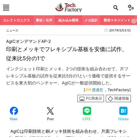
エレクトロニクス
素材／化学
組み込み開発
メカ設計
製造マネジメント
ニュース
2017年5月31日
AgICオンデマンドAP-2
印刷とメッキでフレキシブル基板を安価に試作、
従来比5分の1で
インクジェット印刷とメッキ、2つの技術を組み合わせて、片フ
レキシブル基板の試作を従来比5分の1という価格で提供するサー
ビスを東大初のベンチャー、AgICが一般提供開始した。
[
渡邊宏
，TechFactory]
PC用表示
関連情報
Share
Post
LINE
Hatena
AgICは印刷技術と銅メッキ技術を組み合わせ、片面フレキシ