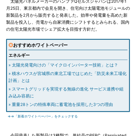
太陽光パネルメーカーのハンファQセルズジャパンは2017年1
月25日、東京都内で会見を開き、住宅向け太陽電池モジュールの
新製品を2月から販売すると発表した。効率や発電量を高めた新
製品を投入し、売電から自家消費にシフトするとみられる、国内
の住宅太陽光市場でシェア拡大を目指す方針だ。
◎
おすすめホワイトペーパー
エネルギー
» 太陽光発電向けの「マイクロインバーター技術」とは？
» 積水ハウスが宮城県の東北工場ではじめた「防災未来工場化
計画」とは
» スマートグリッドを実現する無線の進化 サービス連携や組
み込み容易に
» 重量28トンの特殊車両に蓄電池を採用した3つの理由
⇒⇒「新着ホワイトペーパー」をチェックする
今回発表した新製品は3種類で、単結晶のPERC（Passivated