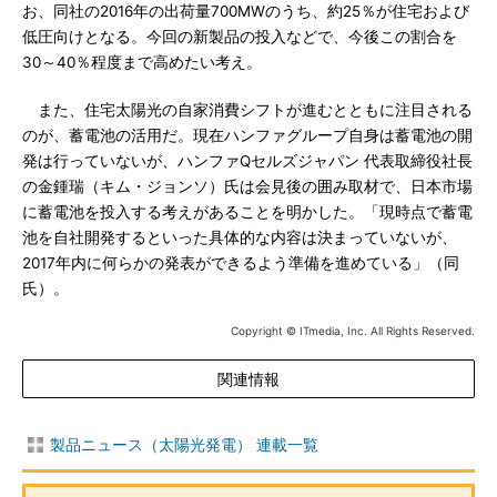
お、同社の2016年の出荷量700MWのうち、約25％が住宅および
低圧向けとなる。今回の新製品の投入などで、今後この割合を
30～40％程度まで高めたい考え。
また、住宅太陽光の自家消費シフトが進むとともに注目される
のが、蓄電池の活用だ。現在ハンファグループ自身は蓄電池の開
発は行っていないが、ハンファQセルズジャパン 代表取締役社長
の金鍾瑞（キム・ジョンソ）氏は会見後の囲み取材で、日本市場
に蓄電池を投入する考えがあることを明かした。「現時点で蓄電
池を自社開発するといった具体的な内容は決まっていないが、
2017年内に何らかの発表ができるよう準備を進めている」（同
氏）。
Copyright © ITmedia, Inc. All Rights Reserved.
関連情報
製品ニュース（太陽光発電） 連載一覧