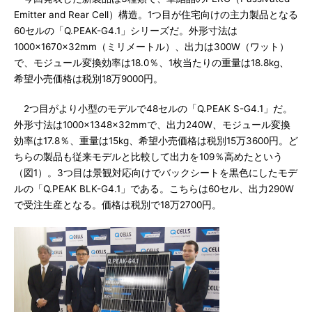
Emitter and Rear Cell）構造。1つ目が住宅向けの主力製品となる
60セルの「Q.PEAK-G4.1」シリーズだ。外形寸法は
1000×1670×32mm（ミリメートル）、出力は300W（ワット）
で、モジュール変換効率は18.0％、1枚当たりの重量は18.8kg、
希望小売価格は税別18万9000円。
2つ目がより小型のモデルで48セルの「Q.PEAK S-G4.1」だ。
外形寸法は1000×1348×32mmで、出力240W、モジュール変換
効率は17.8％、重量は15kg、希望小売価格は税別15万3600円。ど
ちらの製品も従来モデルと比較して出力を109％高めたという
（図1）。3つ目は景観対応向けでバックシートを黒色にしたモデ
ルの「Q.PEAK BLK-G4.1」である。こちらは60セル、出力290W
で受注生産となる。価格は税別で18万2700円。