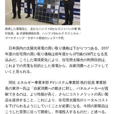
発表した新製品と、左からハンファQセルズジャパンの東 執
行役員、金 代表取締役社長、ハンファQセルズ テクニカル・
マーケティング・サポート統括のシュラーデ氏
日本国内の太陽光発電の買い取り価格は下がりつつある。2017
年度の住宅用の買い取り価格は前年度から3円減の28円となる見
込みだ。こうした環境変化により、住宅用太陽光の利用目的は、
これまでの売電を目的とした発電から、自家消費へとシフトして
いくと見られる。
同社 エネルギー事業本部 PVシステム事業部 執行役員 事業部
長の東洋一氏は「自家消費への動きに対し、パネルメーカーが貢
献できるのは、より性能が高く、さらにコストメリットの高い製
品を提供すること。これにより、住宅用太陽光のトータルコスト
を下げられるようにしていくことが必要になる。今回の新製品は
こうした背景に沿って開発し、市場投入するものだ」と述べる。