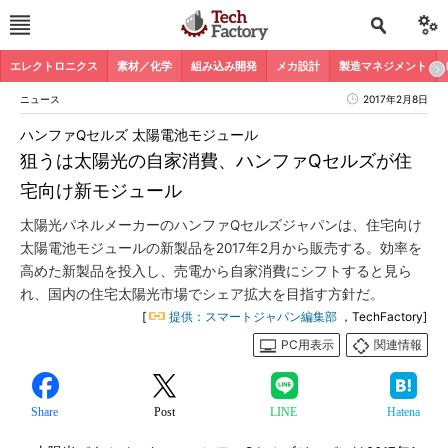
エレクトロニクス
素材／化学
組み込み開発
メカ設計
製造マネジメント
ニュース
2017年2月8日
ハンファQセルズ 太陽電池モジュール
狙うは太陽光の自家消費、ハンファQセルズが住
宅向け新モジュール
太陽光パネルメーカーのハンファQセルズジャパンは、住宅向け
太陽電池モジュールの新製品を2017年2月から販売する。効率を
高めた新製品を投入し、売電から自家消費にシフトすると見ら
れ、国内の住宅太陽光市場でシェア拡大を目指す方針だ。
[
提供：スマートジャパン編集部
，TechFactory]
PC用表示
関連情報
Share
Post
LINE
Hatena