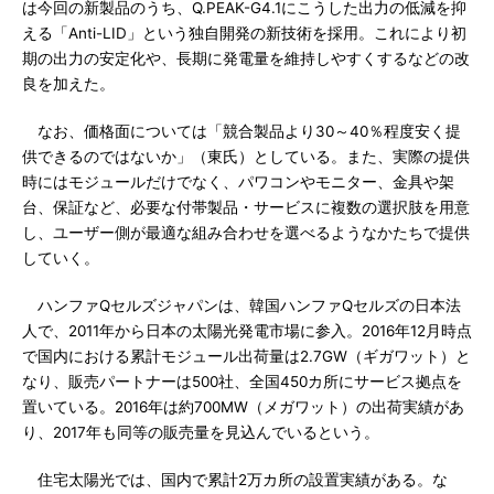
は今回の新製品のうち、Q.PEAK-G4.1にこうした出力の低減を抑
える「Anti-LID」という独自開発の新技術を採用。これにより初
期の出力の安定化や、長期に発電量を維持しやすくするなどの改
良を加えた。
なお、価格面については「競合製品より30～40％程度安く提
供できるのではないか」（東氏）としている。また、実際の提供
時にはモジュールだけでなく、パワコンやモニター、金具や架
台、保証など、必要な付帯製品・サービスに複数の選択肢を用意
し、ユーザー側が最適な組み合わせを選べるようなかたちで提供
していく。
ハンファQセルズジャパンは、韓国ハンファQセルズの日本法
人で、2011年から日本の太陽光発電市場に参入。2016年12月時点
で国内における累計モジュール出荷量は2.7GW（ギガワット）と
なり、販売パートナーは500社、全国450カ所にサービス拠点を
置いている。2016年は約700MW（メガワット）の出荷実績があ
り、2017年も同等の販売量を見込んでいるという。
住宅太陽光では、国内で累計2万カ所の設置実績がある。な