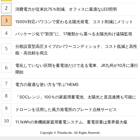
消費電力が従来比75％削減、オフィスに最適なLED照明
1500V対応パワコンで変わる太陽光発電、コスト削減にメリット
パッケージ化で“割安”に、17種類から選べる太陽光向け遠隔監視
分散設置型高圧タイプのパワーコンディショナ、コスト低減と高性
能・高信頼を両立
電化していない区間を蓄電池だけで走る電車、JR九州が10月に運行
開始
電力の最適な使い方を“学ぶ”HEMS
「SOCレンジ」100％の家庭用蓄電池、太陽光と直流連携も可能に
ドローンを活用した風力発電所のブレード点検サービス
11.1kWhの単機能家庭用蓄電システム、蓄電容量は業界最大級
Copyright © ITmedia Inc. All Rights Reserved.