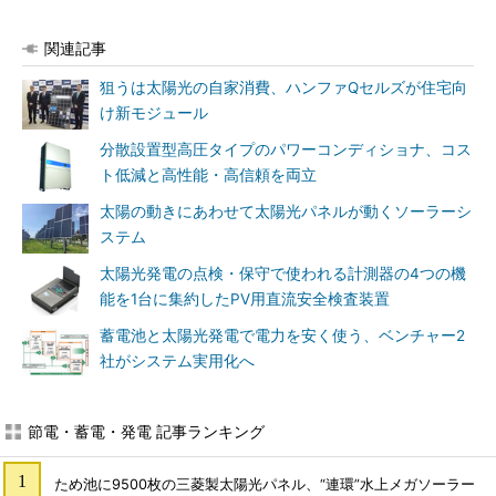
関連記事
狙うは太陽光の自家消費、ハンファQセルズが住宅向
け新モジュール
分散設置型高圧タイプのパワーコンディショナ、コス
ト低減と高性能・高信頼を両立
太陽の動きにあわせて太陽光パネルが動くソーラーシ
ステム
太陽光発電の点検・保守で使われる計測器の4つの機
能を1台に集約したPV用直流安全検査装置
蓄電池と太陽光発電で電力を安く使う、ベンチャー2
社がシステム実用化へ
節電・蓄電・発電 記事ランキング
ため池に9500枚の三菱製太陽光パネル、“連環”水上メガソーラー