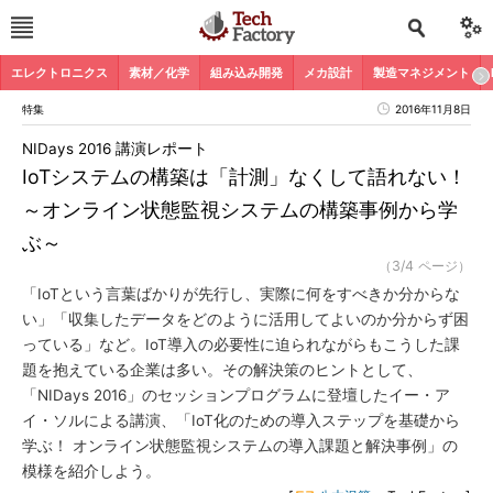
エレクトロニクス
素材／化学
組み込み開発
メカ設計
製造マネジメント
特集
2016年11月8日
NIDays 2016 講演レポート
IoTシステムの構築は「計測」なくして語れない！
～オンライン状態監視システムの構築事例から学
ぶ～
（3/4 ページ）
「IoTという言葉ばかりが先行し、実際に何をすべきか分からな
い」「収集したデータをどのように活用してよいのか分からず困
っている」など。IoT導入の必要性に迫られながらもこうした課
題を抱えている企業は多い。その解決策のヒントとして、
「NIDays 2016」のセッションプログラムに登壇したイー・ア
イ・ソルによる講演、「IoT化のための導入ステップを基礎から
学ぶ！ オンライン状態監視システムの導入課題と解決事例」の
模様を紹介しよう。