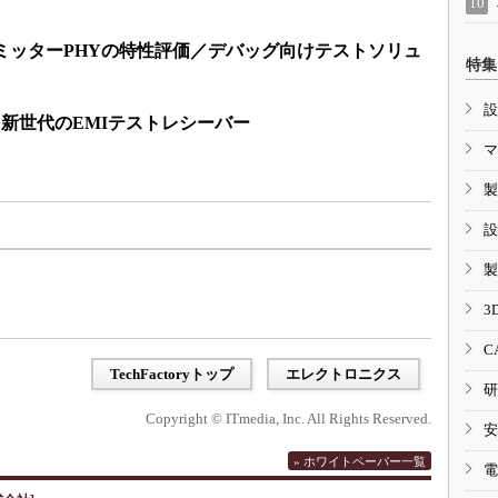
トランスミッターPHYの特性評価／デバッグ向けテストソリュ
特集
設
拠した新世代のEMIテストレシーバー
マ
製
設
製
3
C
TechFactoryトップ
エレクトロニクス
研
Copyright © ITmedia, Inc. All Rights Reserved.
安
» ホワイトペーパー一覧
電