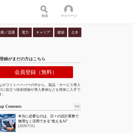
検索
マイページ
医療／流通
電力
キャリア
建築
土木
ツ：
登録がまだの方はこちら
会員登録（無料）
なホワイトペーパーの中から、製品・サービス導入
討に役立つ技術情報や導入事例などを簡単に入手で
す。
up Contents
PR
本当に必要なのは、日々の設計業務で
無理なく活用できる“使えるAI”
(2026/7/31)