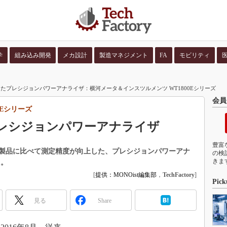
学
組み込み開発
メカ設計
製造マネジメント
FA
モビリティ
並び順：
コンテン
たプレシジョンパワーアナライザ：横河メータ＆インスツルメンツ WT1800Eシリーズ
会員
0Eシリーズ
レシジョンパワーアナライザ
豊富
製品に比べて測定精度が向上した、プレシジョンパワーアナ
の検
きま
た。
[
提供：MONOist編集部
，
TechFactory
]
Pick
見る
Share