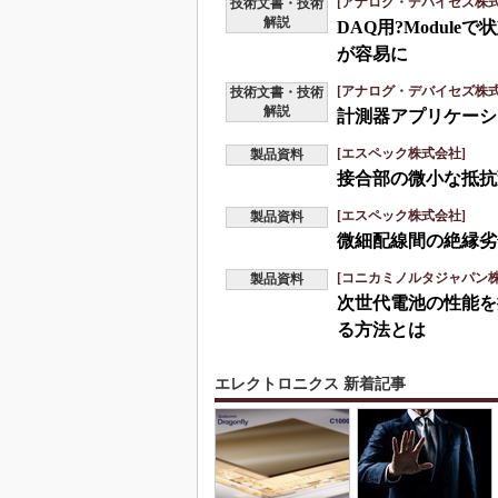
[アナログ・デバイセズ株式
技術文書・技術
解説
DAQ用?Modul
が容易に
[アナログ・デバイセズ株式
技術文書・技術
解説
計測器アプリケーシ
[エスペック株式会社]
製品資料
接合部の微小な抵抗
[エスペック株式会社]
製品資料
微細配線間の絶縁劣
[コニカミノルタジャパン株
製品資料
次世代電池の性能を
る方法とは
エレクトロニクス 新着記事