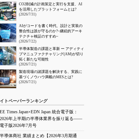
CO2削減の計画策定と実行を支援、AI
を活用したプラットフォームとは?
(2026/7/31)
AIがコードを書く時代、設計と実装の
整合性は誰が守るのか?~継続的アーキ
テクチャ検証のすすめ~
(2026/7/22)
半導体製造の課題と革新 ー アディティ
ブマニュファクチャリング(AM)が切り
拓く新たな可能性
(2026/7/21)
製造現場の諸課題を解決する、実践に
基づくノウハウ満載のMESとは?
(2026/7/21)
イトペーパーランキング
EE Times Japan×EDN Japan 統合電子版：
2026年上半期の半導体業界を振り返る――
電子版2026年7月号
半導体商社 業績まとめ【2026年3月期通