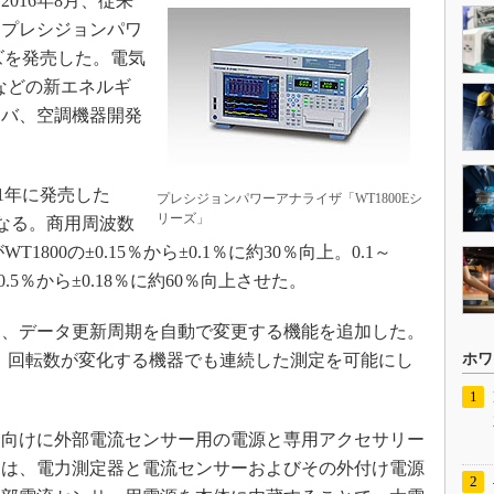
016年8月、従来
、プレシジョンパワ
ーズを発売した。電気
などの新エネルギ
ーバ、空調機器開発
11年に発売した
プレシジョンパワーアナライザ「WT1800Eシ
リーズ」
となる。商用周波数
1800の±0.15％から±0.1％に約30％向上。0.1～
.5％から±0.18％に約60％向上させた。
、データ更新周期を自動で変更する機能を追加した。
、回転数が変化する機器でも連続した測定を可能にし
ホワ
向けに外部電流センサー用の電源と専用アクセサリー
には、電力測定器と電流センサーおよびその外付け電源