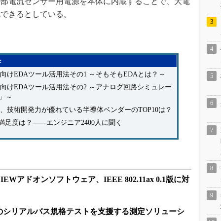
外部電流センサー用電源を本体に内蔵することで、大電
化できるとしている。
：
向けEDAツール活用法その1 ～そもそもEDAとは？～
向けEDAツール活用法その2 ～アナログ回路シミュレー
E」～
、技術開発力が優れている半導体ベンダーのTOP10は？
足度は？――エンジニア2400人に聞く
EWアドオンソフトウェア、IEEE 802.11ax 0.1版に対
のシリアルバス規格テストを支援する測定ソリューシ