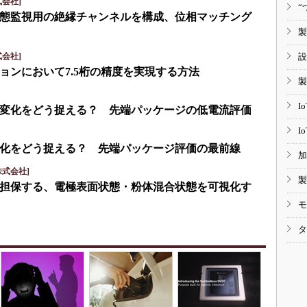
会社]
“
eで状態監視用の絶縁チャンネルを構成、位相マッチング
製
会社]
設
ョンにおいて7.5桁の精度を実現する方法
製
I
変化をどう捉える？ 先端パッケージの低電流評価
I
化をどう捉える？ 先端パッケージ評価の最前線
加
式会社]
製
担保する、電極表面状態・粉体混合状態を可視化す
モ
タ