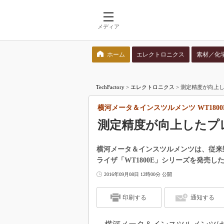
メディア
ホーム
エレクトロニクス
素材／化
検索語を入力してください
TechFactory
>
エレクトロニクス
>
測定精度が向上し
横河メータ＆インスツルメンツ WT180
測定精度が向上したプ
横河メータ＆インスツルメンツは、従来
ライザ「WT1800E」シリーズを発売し
2016年09月08日 12時00分 公開
印刷する
通知する