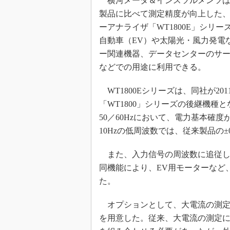
横河メータ＆インスツルメンツは2
製品に比べて測定精度が向上した
ーアナライザ「WT1800E」シリ
自動車（EV）や太陽光・風力発電
ー関連機器、データセンターのサ
などでの用途に利用できる。
WT1800Eシリーズは、同社が20
「WT1800」シリーズの後継機種
50／60Hzにおいて、電力基本確度がWT
10Hzの低周波数では、従来製品の±0
また、入力信号の周波数に追従し
同機能により、EV用モーターなど
た。
オプションとして、大電流の測定
を用意した。従来、大電流の測定