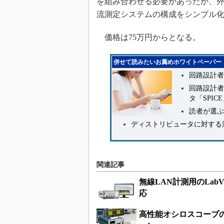
を組み合わせる必要があったが、
流測定システムの構成をシンプル
価格は75万円からとなる。
併せて読みたいお薦めホワイトペーパー
回路設計者
回路設計者
タ「SPIC
読者が選ぶ
ディストリビュータに対する満
関連記事
無線LAN計測用のLabVI
応
高性能オシロスコープ