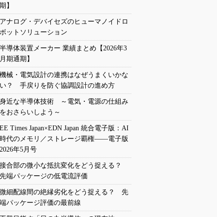
期】
アナログ・デバイセズのヒューマノイドロ
ボットソリューション
半導体装置メーカー 業績まとめ【2026年3
月期通期】
機械・電気設計の連携はなぜうまくいかな
い？ 手戻りを防ぐ協調設計の進め方
身近な半導体技術 ～電気・電源の仕組み
をおさらいしよう～
EE Times Japan×EDN Japan 統合電子版：AI
時代のメモリ／ストレージ覇権――電子版
2026年5月号
接合部の微小な抵抗変化をどう捉える？
先端パッケージの低電流評価
微細配線間の絶縁劣化をどう捉える？ 先
端パッケージ評価の最前線