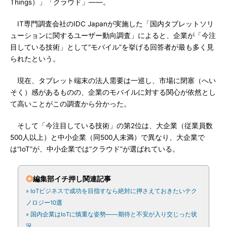
Things）」「クラウド」――。
IT専門調査会社のIDC Japanが実施した「国内タブレットソリ
ューションに関するユーザー動向調査」によると、企業が「今注
目している技術」として“モバイル”を挙げる回答者が最も多く見
られたという。
現在、タブレット端末の法人需要は一巡し、市場に閉塞（へい
そく）感があるものの、企業のモバイルに対する関心が依然とし
て高いことがこの調査から分かった。
そして「今注目している技術」の第2位は、大企業（従業員数
500人以上）と中小企業（同500人未満）で異なり、大企業で
は“IoT”が、中小企業では“クラウド”が選ばれている。
◎
編集部イチ押し関連記事
» IoTビジネスで成功を目指すなら絶対に押さえておきたいテク
ノロジー10選
» 国内企業はIoTに慎重な姿勢――期待と不安が入り交じった状
況