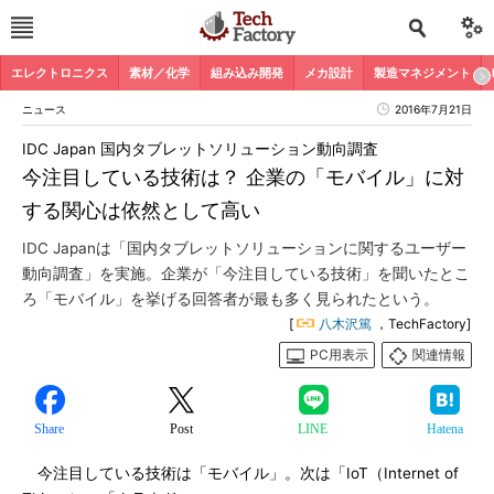
エレクトロニクス
素材／化学
組み込み開発
メカ設計
製造マネジメント
ニュース
2016年7月21日
IDC Japan 国内タブレットソリューション動向調査
今注目している技術は？ 企業の「モバイル」に対
する関心は依然として高い
IDC Japanは「国内タブレットソリューションに関するユーザー
動向調査」を実施。企業が「今注目している技術」を聞いたとこ
ろ「モバイル」を挙げる回答者が最も多く見られたという。
[
八木沢篤
，TechFactory]
PC用表示
関連情報
Share
Post
LINE
Hatena
今注目している技術は「モバイル」。次は「IoT（Internet of