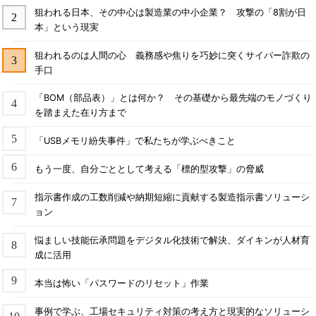
狙われる日本、その中心は製造業の中小企業？ 攻撃の「8割が日
本」という現実
狙われるのは人間の心 義務感や焦りを巧妙に突くサイバー詐欺の
手口
「BOM（部品表）」とは何か？ その基礎から最先端のモノづくり
を踏まえた在り方まで
「USBメモリ紛失事件」で私たちが学ぶべきこと
もう一度、自分ごととして考える「標的型攻撃」の脅威
指示書作成の工数削減や納期短縮に貢献する製造指示書ソリューシ
ョン
悩ましい技能伝承問題をデジタル化技術で解決、ダイキンが人材育
成に活用
本当は怖い「パスワードのリセット」作業
事例で学ぶ、工場セキュリティ対策の考え方と現実的なソリューシ