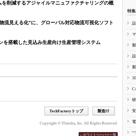
ムを削減するアジャイルマニュファクチャリングの概
特集
“物流見える化”に、グローバル対応物流可視化ソフト
設
マ
ジンを搭載した見込み生産向け生産管理システム
製
設
製
3
C
研
安
TechFactoryトップ
製造IT
電
Copyright © ITmedia, Inc. All Rights Reserved.
“
» ホワイトペーパー一覧