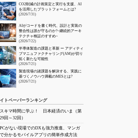
CO2削減の計画策定と実行を支援、AI
を活用したプラットフォームとは?
(2026/7/31)
AIがコードを書く時代、設計と実装の
整合性は誰が守るのか?~継続的アーキ
テクチャ検証のすすめ~
(2026/7/22)
半導体製造の課題と革新 ー アディティ
ブマニュファクチャリング(AM)が切り
拓く新たな可能性
(2026/7/21)
製造現場の諸課題を解決する、実践に
基づくノウハウ満載のMESとは?
(2026/7/21)
イトペーパーランキング
スキマ時間に学ぶ！ 日本経済のいま（第
29回～32回）
PCがない現場でのDXも強力推進、マンガ
で分かるモバイルアプリの簡単作成方法