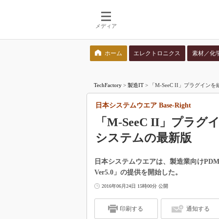
メディア
ホーム
エレクトロニクス
素材／化
検索語を入力してください
TechFactory
>
製造IT
>
「M-SeeC II」プラグイン
日本システムウエア Base-Right
「M-SeeC II」プ
システムの最新版
日本システムウエアは、製造業向けPDM（
Ver5.0」の提供を開始した。
2016年06月24日 15時00分 公開
印刷する
通知する