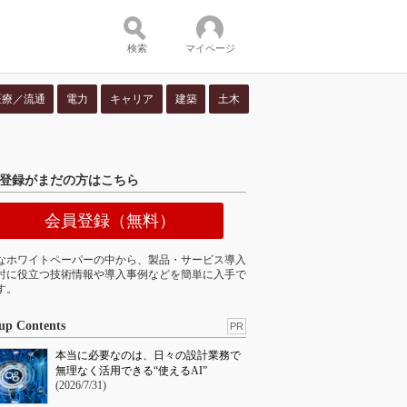
検索
マイページ
医療／流通
電力
キャリア
建築
土木
ツ：
登録がまだの方はこちら
会員登録（無料）
なホワイトペーパーの中から、製品・サービス導入
討に役立つ技術情報や導入事例などを簡単に入手で
す。
up Contents
PR
本当に必要なのは、日々の設計業務で
無理なく活用できる“使えるAI”
(2026/7/31)