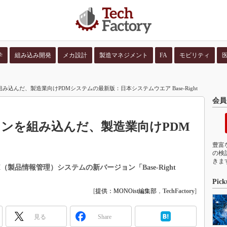
学
組み込み開発
メカ設計
製造マネジメント
FA
モビリティ
並び順：
コンテン
を組み込んだ、製造業向けPDMシステムの最新版：日本システムウエア Base-Right
会員
ラグインを組み込んだ、製造業向けPDM
豊富
の検
きま
製品情報管理）システムの新バージョン「Base-Right
Pick
[
提供：MONOist編集部
，
TechFactory
]
見る
Share