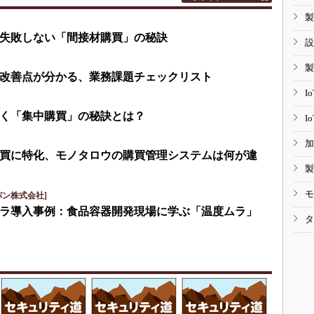
製
失敗しない「間接材購買」の秘訣
設
製
改善点が分かる、業務課題チェックリスト
I
く「集中購買」の秘訣とは？
I
加
買に特化、モノタロウの購買管理システムは何が違
製
モ
パン株式会社]
ラ導入事例：食品容器開発現場に学ぶ「温度ムラ」
タ