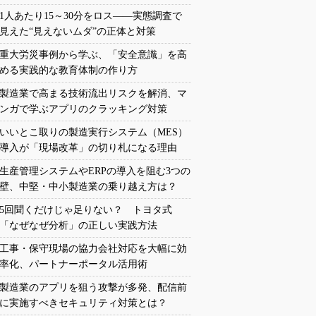
1人あたり15～30分をロス――実態調査で
見えた“見えないムダ”の正体と対策
重大労災事例から学ぶ、「安全意識」を高
める実践的な教育体制の作り方
製造業で高まる技術流出リスクを解消、マ
ンガで学ぶアプリのクラッキング対策
いいとこ取りの製造実行システム（MES）
導入が「現場改革」の切り札になる理由
生産管理システムやERPの導入を阻む3つの
壁、中堅・中小製造業の乗り越え方は？
5回聞くだけじゃ足りない？ トヨタ式
「なぜなぜ分析」の正しい実践方法
工事・保守現場の協力会社対応を大幅に効
率化、パートナーポータル活用術
製造業のアプリを狙う攻撃が多発、配信前
に実施すべきセキュリティ対策とは？