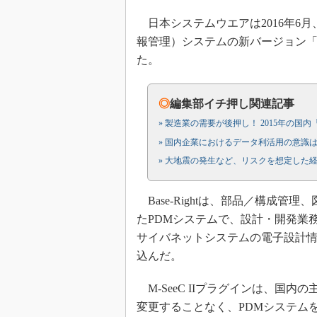
日本システムウエアは2016年6月、製造業
報管理）システムの新バージョン「Bas
た。
◎
編集部イチ押し関連記事
» 製造業の需要が後押し！ 2015年の国内
» 国内企業におけるデータ利活用の意識
» 大地震の発生など、リスクを想定した
Base-Rightは、部品／構成
たPDMシステムで、設計・開発業
サイバネットシステムの電子設計情報
込んだ。
M-SeeC IIプラグインは、国
変更することなく、PDMシステムを導