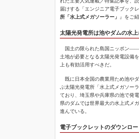
れた主要人気連載／特集記事を、読
届けする「エンジニア電子ブック
所「水上式メガソーラー」
』をご
太陽光発電所は池やダムの水上
国土の限られた島国ニッポン――
土地が必要となる太陽光発電設備
上も有効活用すべきだ。
既に日本全国の農業用ため池やダ
ぶ太陽光発電所「水上式メガソー
ており、埼玉県や兵庫県の池で発
県のダムでは世界最大の水上式メ
進んでいる。
電子ブックレットのダウンロー