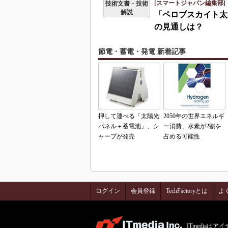
[スマートジャパン編集部]
技術文書・技術
解説
「ペロブスカイト太
の見通しは？
節電・蓄電・発電 新着記事
押して運べる「太陽光
2050年の世界エネルギ
パネル＋蓄電池」、シ
ー消費、水素が2割を
ャープが発売
占める可能性
ログイン
会員登録
TechFactoryとは
よ
ITmedia