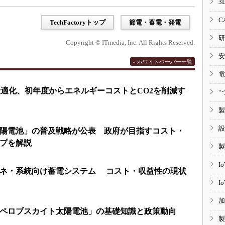
3
C
TechFactoryトップ
節電・蓄電・発電
研
Copyright © ITmedia, Inc. All Rights Reserved.
安
» ホワイトペーパー一覧
電
最適化、初年度からエネルギーコストとCO2を削減す
“
製
設
陽電池」の普及戦略が公表 政府が目指すコスト・
プを解説
製
I
エネ・系統向け蓄電システム コスト・収益性の現状
I
加
ペロブスカイト太陽電池」の基礎知識と政策動向
製