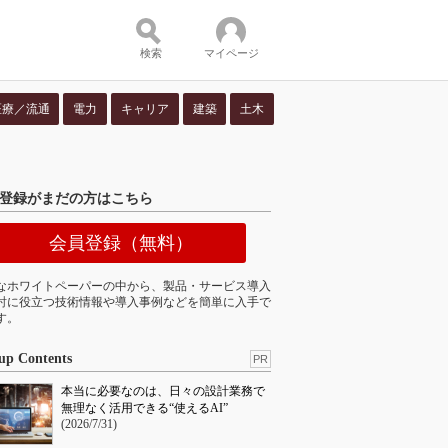
検索
マイページ
医療／流通
電力
キャリア
建築
土木
ツ：
登録がまだの方はこちら
会員登録（無料）
なホワイトペーパーの中から、製品・サービス導入
討に役立つ技術情報や導入事例などを簡単に入手で
す。
up Contents
PR
本当に必要なのは、日々の設計業務で
無理なく活用できる“使えるAI”
(2026/7/31)