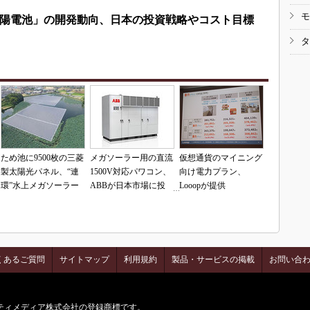
モ
陽電池」の開発動向、日本の投資戦略やコスト目標
タ
ため池に9500枚の三菱
メガソーラー用の直流
仮想通貨のマイニング
製太陽光パネル、“連
1500V対応パワコン、
向け電力プラン、
環”水上メガソーラー
ABBが日本市場に投
Looopが提供
入
くあるご質問
サイトマップ
利用規約
製品・サービスの掲載
お問い合
はアイティメディア株式会社の登録商標です。