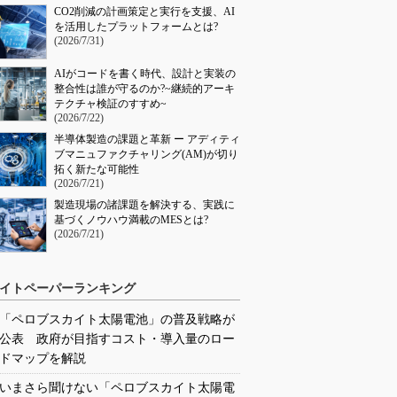
CO2削減の計画策定と実行を支援、AI
を活用したプラットフォームとは?
(2026/7/31)
AIがコードを書く時代、設計と実装の
整合性は誰が守るのか?~継続的アーキ
テクチャ検証のすすめ~
(2026/7/22)
半導体製造の課題と革新 ー アディティ
ブマニュファクチャリング(AM)が切り
拓く新たな可能性
(2026/7/21)
製造現場の諸課題を解決する、実践に
基づくノウハウ満載のMESとは?
(2026/7/21)
イトペーパーランキング
「ペロブスカイト太陽電池」の普及戦略が
公表 政府が目指すコスト・導入量のロー
ドマップを解説
いまさら聞けない「ペロブスカイト太陽電