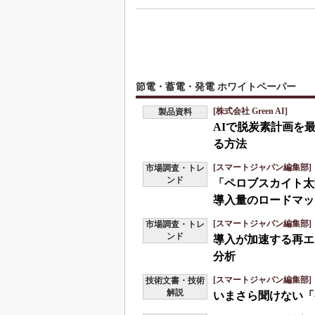
節電・蓄電・発電 ホワイトペーパー
[株式会社 Green AI]
製品資料
AIで脱炭素計画を
る方法
[スマートジャパン編集部]
市場調査・トレ
ンド
「ペロブスカイト太
導入量のロードマッ
[スマートジャパン編集部]
市場調査・トレ
ンド
導入が加速する再
分析
[スマートジャパン編集部]
技術文書・技術
解説
いまさら聞けない「