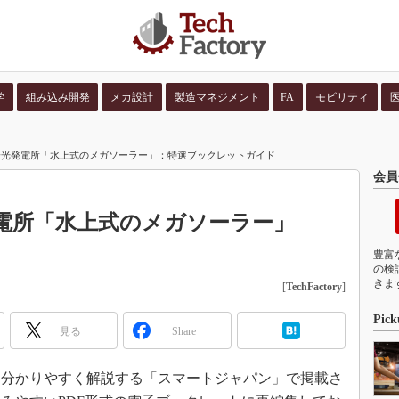
学
組み込み開発
メカ設計
製造マネジメント
FA
モビリティ
並び順：
コンテン
陽光発電所「水上式のメガソーラー」：特選ブックレットガイド
会員
電所「水上式のメガソーラー」
豊富
の検
きま
[
TechFactory
]
Pick
見る
Share
分かりやすく解説する「スマートジャパン」で掲載さ