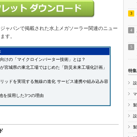
ジャパンで掲載された水上メガソーラー関連のニュー
います。
：
向けの「マイクロインバーター技術」とは？
が宮城県の東北工場ではじめた「防災未来工場化計画」
特集
リッドを実現する無線の進化 サービス連携や組み込み容
設
マ
池を採用した3つの理由
製
設
製
ド