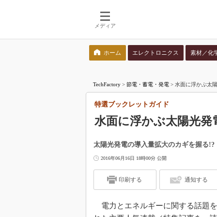
メディア
ホーム
エレクトロニクス
素材／化
検索語を入力してください
TechFactory
>
節電・蓄電・発電
>
水面に浮かぶ太
特選ブックレットガイド
水面に浮かぶ太陽光発
太陽光発電の導入量拡大のカギを握る!?
2016年06月16日 18時00分 公開
印刷する
通知する
電力とエネルギーに関する話題を