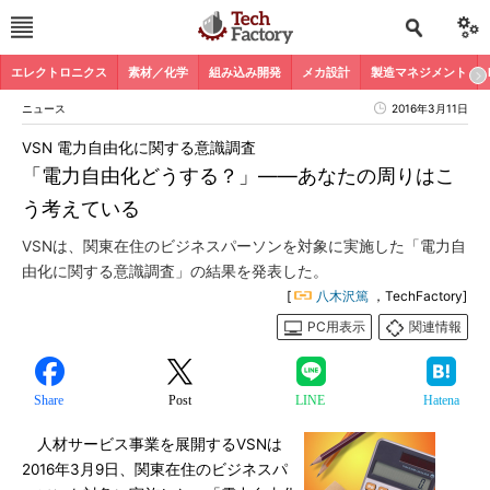
エレクトロニクス
素材／化学
組み込み開発
メカ設計
製造マネジメント
ニュース
2016年3月11日
VSN 電力自由化に関する意識調査
「電力自由化どうする？」――あなたの周りはこ
う考えている
VSNは、関東在住のビジネスパーソンを対象に実施した「電力自
由化に関する意識調査」の結果を発表した。
[
八木沢篤
，TechFactory]
PC用表示
関連情報
Share
Post
LINE
Hatena
人材サービス事業を展開するVSNは
2016年3月9日、関東在住のビジネスパ