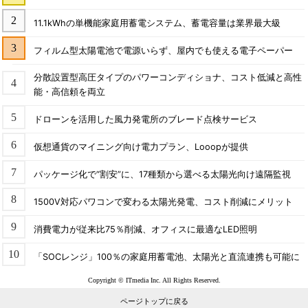
11.1kWhの単機能家庭用蓄電システム、蓄電容量は業界最大級
フィルム型太陽電池で電源いらず、屋内でも使える電子ペーパー
分散設置型高圧タイプのパワーコンディショナ、コスト低減と高性
能・高信頼を両立
ドローンを活用した風力発電所のブレード点検サービス
仮想通貨のマイニング向け電力プラン、Looopが提供
パッケージ化で“割安”に、17種類から選べる太陽光向け遠隔監視
1500V対応パワコンで変わる太陽光発電、コスト削減にメリット
消費電力が従来比75％削減、オフィスに最適なLED照明
「SOCレンジ」100％の家庭用蓄電池、太陽光と直流連携も可能に
Copyright © ITmedia Inc. All Rights Reserved.
ページトップに戻る