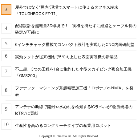
屋外ではなく“屋内”現場でスマートに使えるタフネス端末
「TOUGHBOOK FZ-T1」
配線設計を超軽量3D環境で！ 実機を待たずに経路とケーブル長の
確定が可能に
6インチチャック搭載でコンパクト設計を実現したCNC内面研削盤
実効タクトが従来機比で5％向上した表面実装機の新製品
不二越、3つの工程を1台に集約した小型スカイビング複合加工機
「GMS200」
ファナック、マシニング系超精密加工機「ロボナノα-NMiA」を発
表
アンテナの断線で開封や水ぬれを検知するICラベルが“物流現場の
IoT化”に貢献
生産性を高めるロングリーチタイプの産業用ロボット
Copyright © ITmedia Inc. All Rights Reserved.