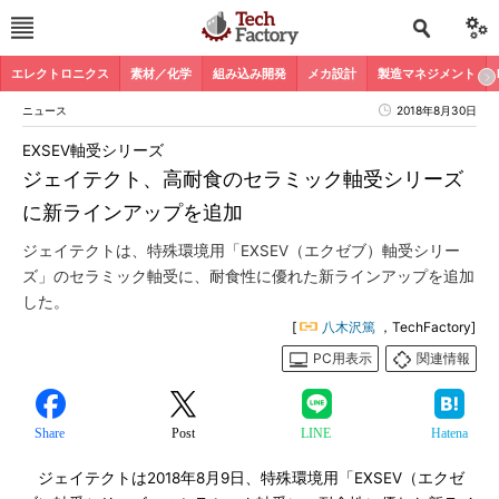
エレクトロニクス
素材／化学
組み込み開発
メカ設計
製造マネジメント
ニュース
2018年8月30日
EXSEV軸受シリーズ
ジェイテクト、高耐食のセラミック軸受シリーズ
に新ラインアップを追加
ジェイテクトは、特殊環境用「EXSEV（エクゼブ）軸受シリー
ズ」のセラミック軸受に、耐食性に優れた新ラインアップを追加
した。
[
八木沢篤
，TechFactory]
PC用表示
関連情報
Share
Post
LINE
Hatena
ジェイテクトは2018年8月9日、特殊環境用「EXSEV（エクゼ