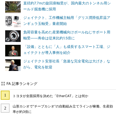
直径約7.7mの旋回座軸受が、国内最大のトンネル用シ
ールド掘進機に採用
ジェイテクト、工作機械主軸用「グリス潤滑低昇温ア
ンギュラ玉軸受」量産開始
負荷容量を高めた産業機械向けボールねじサポート用
軸受――寿命は従来比約1.5倍に
「設備」とともに「人」も成長するスマート工場、ジ
ェイテクトが導入事例を紹介
ジェイテクト安形社長「急速な完全電化は大げさ」な
がら、電化を歓迎
FA 記事ランキング
トヨタが全面採用を決めた「EtherCAT」とは何か
山形カシオで“チープカシオ”の自動組み立てラインが稼働、生産効
率が約3倍に