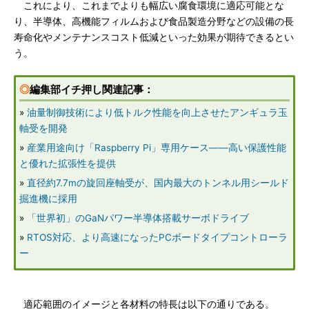
これにより、これまでよりも幅広い腐食環境に適応可能とな
り、半導体、高機能フィルムおよび食品製造分野などの設備の長
寿命化やメンテナンスコスト低減といった効果が期待できるとい
う。
◎
編集部イチ押し関連記事：
»
油量制御技術により低トルク性能を向上させたアンギュラ玉
軸受を開発
»
産業用途向け「Raspberry Pi」専用ケース――高い保護性能
と優れた拡張性を提供
»
直径約7.7mの旋回座軸受が、国内最大のトンネル用シールド
掘進機に採用
»
「世界初」のGaNパワー半導体搭載サーボドライブ
»
RTOS対応、より高速になったPCボードタイプコントローラ
ー
適応範囲のイメージと各材料の特長は以下の通りである。