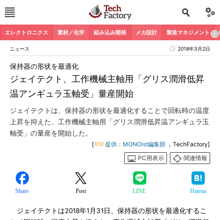
エレクトロニクス
素材／化学
組み込み開発
メカ設計
製造マネジメント
ニュース
2018年3月2日
保持器の形状を最適化
ジェイテクト、工作機械主軸用「グリス潤滑低昇
温アンギュラ玉軸受」量産開始
ジェイテクトは、保持器の形状を最適化することで回転時の温度
上昇を抑えた、工作機械主軸用「グリス潤滑低昇温アンギュラ玉
軸受」の量産を開始した。
[
提供：MONOist編集部
，TechFactory]
PC用表示
関連情報
Share
Post
LINE
Hatena
ジェイテクトは2018年1月31日、保持器の形状を最適化するこ