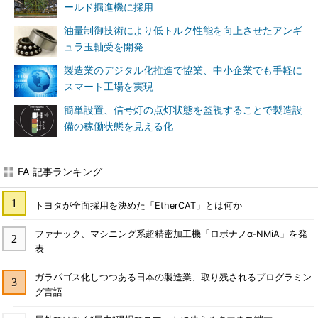
ールド掘進機に採用
油量制御技術により低トルク性能を向上させたアンギ
ュラ玉軸受を開発
製造業のデジタル化推進で協業、中小企業でも手軽に
スマート工場を実現
簡単設置、信号灯の点灯状態を監視することで製造設
備の稼働状態を見える化
FA 記事ランキング
トヨタが全面採用を決めた「EtherCAT」とは何か
ファナック、マシニング系超精密加工機「ロボナノα-NMiA」を発
表
ガラパゴス化しつつある日本の製造業、取り残されるプログラミン
グ言語