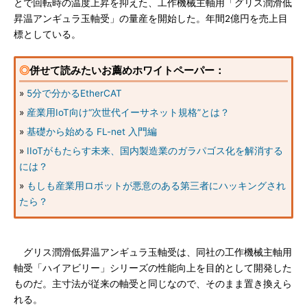
とで回転時の温度上昇を抑えた、工作機械主軸用「グリス潤滑低
昇温アンギュラ玉軸受」の量産を開始した。年間2億円を売上目
標としている。
◎
併せて読みたいお薦めホワイトペーパー：
»
5分で分かるEtherCAT
»
産業用IoT向け“次世代イーサネット規格”とは？
»
基礎から始める FL-net 入門編
»
IIoTがもたらす未来、国内製造業のガラパゴス化を解消する
には？
»
もしも産業用ロボットが悪意のある第三者にハッキングされ
たら？
グリス潤滑低昇温アンギュラ玉軸受は、同社の工作機械主軸用
軸受「ハイアビリー」シリーズの性能向上を目的として開発した
ものだ。主寸法が従来の軸受と同じなので、そのまま置き換えら
れる。