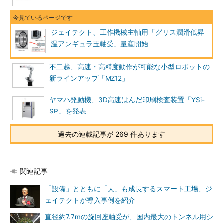
ジェイテクト、工作機械主軸用「グリス潤滑低昇
温アンギュラ玉軸受」量産開始
不二越、高速・高精度動作が可能な小型ロボットの
新ラインアップ「MZ12」
ヤマハ発動機、3D高速はんだ印刷検査装置「YSi-
SP」を発表
過去の連載記事が 269 件あります
関連記事
「設備」とともに「人」も成長するスマート工場、ジ
ェイテクトが導入事例を紹介
直径約7.7mの旋回座軸受が、国内最大のトンネル用シ