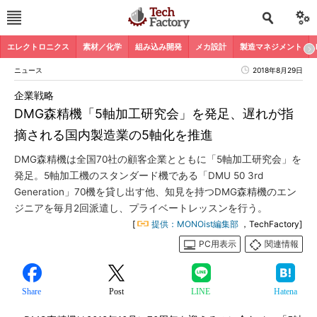
エレクトロニクス
素材／化学
組み込み開発
メカ設計
製造マネジメント
ニュース
2018年8月29日
企業戦略
DMG森精機「5軸加工研究会」を発足、遅れが指
摘される国内製造業の5軸化を推進
DMG森精機は全国70社の顧客企業とともに「5軸加工研究会」を
発足。5軸加工機のスタンダード機である「DMU 50 3rd
Generation」70機を貸し出す他、知見を持つDMG森精機のエン
ジニアを毎月2回派遣し、プライベートレッスンを行う。
[
提供：MONOist編集部
，TechFactory]
PC用表示
関連情報
Share
Post
LINE
Hatena