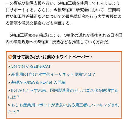
ーの育成や指導支援を行い、5軸加工機を使用してもらえるよう
にサポートする。さらに、今後5軸加工研究会において、空間精
度や加工誤差補正などについての最先端研究を行う大学教授によ
る講演や意見交換会なども開催する。
5軸加工研究会の発足により、5軸化の遅れが指摘される日本国
内の製造現場への5軸加工浸透などを推進していく方針だ。
◎
併せて読みたいお薦めホワイトペーパー：
»
5分で分かるEtherCAT
»
産業用IoT向け“次世代イーサネット規格”とは？
»
基礎から始める FL-net 入門編
»
IIoTがもたらす未来、国内製造業のガラパゴス化を解消する
には？
»
もしも産業用ロボットが悪意のある第三者にハッキングされ
たら？