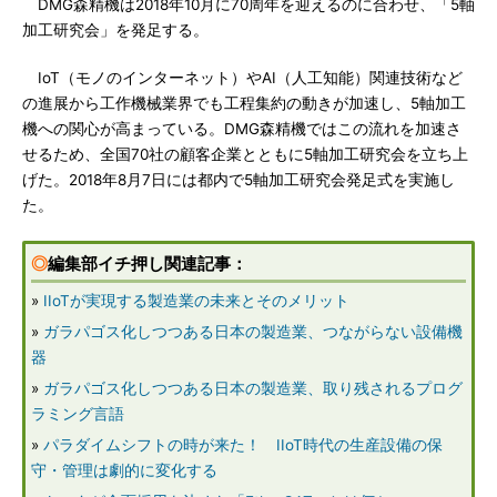
DMG森精機は2018年10月に70周年を迎えるのに合わせ、「5軸
加工研究会」を発足する。
IoT（モノのインターネット）やAI（人工知能）関連技術など
の進展から工作機械業界でも工程集約の動きが加速し、5軸加工
機への関心が高まっている。DMG森精機ではこの流れを加速さ
せるため、全国70社の顧客企業とともに5軸加工研究会を立ち上
げた。2018年8月7日には都内で5軸加工研究会発足式を実施し
た。
◎
編集部イチ押し関連記事：
»
IIoTが実現する製造業の未来とそのメリット
»
ガラパゴス化しつつある日本の製造業、つながらない設備機
器
»
ガラパゴス化しつつある日本の製造業、取り残されるプログ
ラミング言語
»
パラダイムシフトの時が来た！ IIoT時代の生産設備の保
守・管理は劇的に変化する