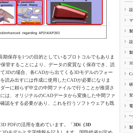
設
マ
製
設
製
ータの長期保存を1つの目的としているプロトコルでもありま
3
どで保管することにより、データの変質なく保存でき、読
て3Dの場合、各CADから出てくる3Dモデルのフォー
C
を読み出すには作成に使用したCADが必要になりま
研
ンダーに頼らず中立の中間ファイルで行うことが推奨さ
には、オリジナルのCADデータから変換した中間ファ
安
の確認をする必要があり、これを行うソフトウェアも既
電
“
D PDFの活用を進めています。「
3Di（3D
製
上に3Dモデルと文字情報を記入します。国防総省が定め