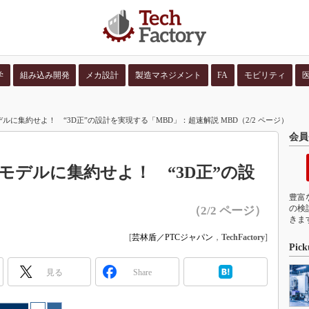
学
組み込み開発
メカ設計
製造マネジメント
FA
モビリティ
並び順：
コンテン
ルに集約せよ！ “3D正”の設計を実現する「MBD」：超速解説 MBD（2/2 ページ）
会員
モデルに集約せよ！ “3D正”の設
豊富
の検
（2/2 ページ）
きま
[
芸林盾／PTCジャパン
，
TechFactory
]
Pick
見る
Share