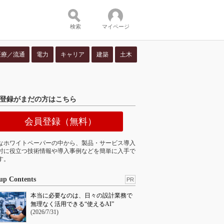
検索
マイページ
医療／流通
電力
キャリア
建築
土木
ツ：
登録がまだの方はこちら
会員登録（無料）
なホワイトペーパーの中から、製品・サービス導入
討に役立つ技術情報や導入事例などを簡単に入手で
す。
up Contents
PR
本当に必要なのは、日々の設計業務で
無理なく活用できる“使えるAI”
(2026/7/31)