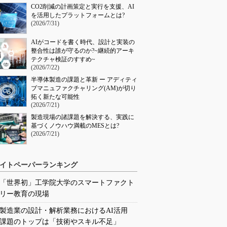
CO2削減の計画策定と実行を支援、AI
を活用したプラットフォームとは?
(2026/7/31)
AIがコードを書く時代、設計と実装の
整合性は誰が守るのか?~継続的アーキ
テクチャ検証のすすめ~
(2026/7/22)
半導体製造の課題と革新 ー アディティ
ブマニュファクチャリング(AM)が切り
拓く新たな可能性
(2026/7/21)
製造現場の諸課題を解決する、実践に
基づくノウハウ満載のMESとは?
(2026/7/21)
イトペーパーランキング
「世界初」工学院大学のスマートファクト
リー教育の現場
製造業の設計・解析業務におけるAI活用
課題のトップは「技術やスキル不足」