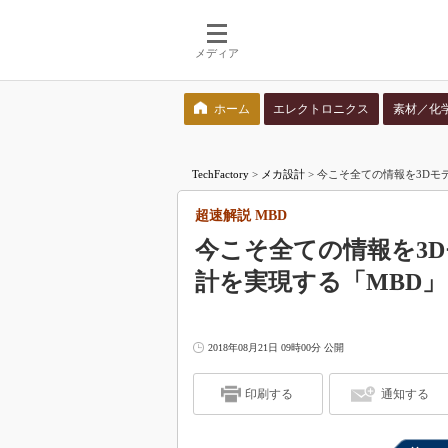
メディア
ホーム
エレクトロニクス
素材／化
検索語を入力してください
TechFactory
>
メカ設計
>
今こそ全ての情報を3Dモデ
超速解説 MBD
今こそ全ての情報を3D
計を実現する「MBD」
2018年08月21日 09時00分 公開
印刷する
通知する