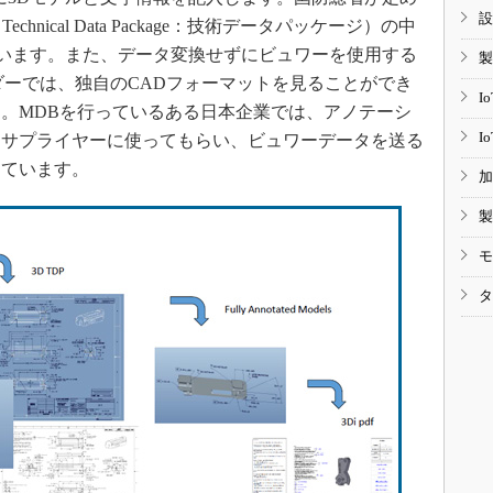
設
echnical Data Package：技術データパッケージ）の中
しています。また、データ変換せずにビュワーを使用する
製
ダーでは、独自のCADフォーマットを見ることができ
I
。MDBを行っているある日本企業では、アノテーシ
I
をサプライヤーに使ってもらい、ビュワーデータを送る
っています。
加
製
モ
タ