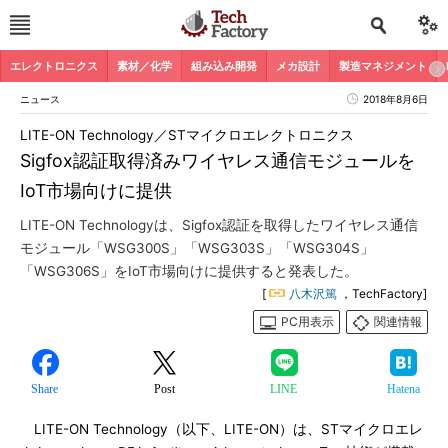
エレクトロニクス
素材／化学
組み込み開発
メカ設計
製造マネジメント
ニュース
2018年8月6日
LITE-ON Technology／STマイクロエレクトロニクス
Sigfox認証取得済みワイヤレス通信モジュールを
IoT市場向けに提供
LITE-ON Technologyは、Sigfox認証を取得したワイヤレス通信
モジュール「WSG300S」「WSG303S」「WSG304S」
「WSG306S」をIoT市場向けに提供すると発表した。
[
八木沢篤
，TechFactory]
PC用表示
関連情報
Share
Post
LINE
Hatena
LITE-ON Technology（以下、LITE-ON）は、STマイクロエレ