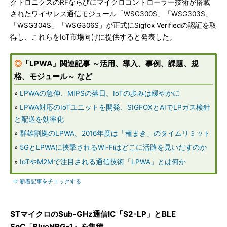
クトロニクスのRFならびにマイクロコントローラー技術が搭載
されたワイヤレス通信モジュール「WSG300S」「WSG303S」
「WSG304S」「WSG306S」が正式にSigfox Verifiedの認証を取
得し、これらをIoT市場向けに提供すると発表した。
◎
「LPWA」関連記事 ～活用、導入、事例、課題、規
格、モジュール～ など
»
LPWAの急伸、MIPSの落日。IoTの歩みは緩やかに
»
LPWA対応のIoTユニットを開発、SIGFOXとAIでLPガス検針
と配送を効率化
»
群雄割拠のLPWA、2016年度は「種まき」のタイムリミット
»
5GとLPWAに挟撃されるWi-Fiはどこに活路を見いだすのか
»
IoTやM2Mで注目される通信技術「LPWA」とは何か
⇒ 新着記事をチェックする
STマイクロのSub-GHz通信IC「S2-LP」とBLE
SoC「BlueNRG-1」を集積