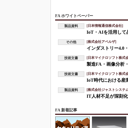
FA ホワイトペーパー
[日本情報通信株式会社]
製品資料
IoT・AIを活用
[株式会社アペルザ]
その他
インダストリー4.0
[日本マイクロソフト株式会
技術文書
製造FA・画像分析
[日本マイクロソフト株式会
技術文書
IoT時代における
[株式会社ジャストシステム
製品資料
IT人材不足が深刻
FA 新着記事