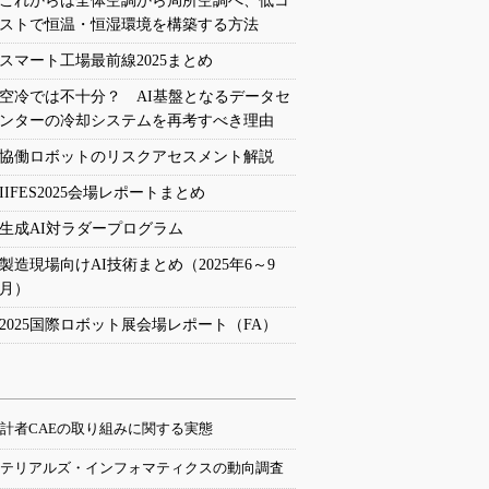
これからは全体空調から局所空調へ、低コ
ストで恒温・恒湿環境を構築する方法
スマート工場最前線2025まとめ
空冷では不十分？ AI基盤となるデータセ
ンターの冷却システムを再考すべき理由
協働ロボットのリスクアセスメント解説
IIFES2025会場レポートまとめ
生成AI対ラダープログラム
製造現場向けAI技術まとめ（2025年6～9
月）
2025国際ロボット展会場レポート（FA）
計者CAEの取り組みに関する実態
テリアルズ・インフォマティクスの動向調査