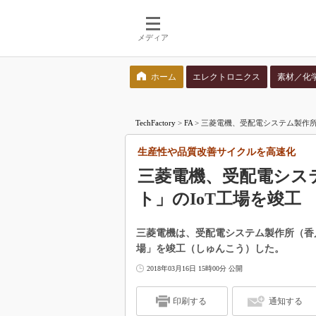
メディア
ホーム
エレクトロニクス
素材／化
検索語を入力してください
TechFactory
>
FA
>
三菱電機、受配電システム製作所に
生産性や品質改善サイクルを高速化
三菱電機、受配電システム
ト」のIoT工場を竣工
三菱電機は、受配電システム製作所（香
場」を竣工（しゅんこう）した。
2018年03月16日 15時00分 公開
印刷する
通知する