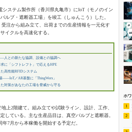
配電システム製作所（香川県丸亀市）にIoT（モノのイン
空バルブ・遮断器工場」を竣工（しゅんこう）した。
導入し、受注から組み立て、出荷までの生産情報を一元化す
善サイクルを高速化する。
――人との新たな協調、設備との協調へ
求に「シフトレフト」で応えるHPE
た高性能RFIDシステム
―IoT／AR基盤に「ThingWorx」
した対策があなたの工場を脅威から守る
ホワ
で地上2階建て。組み立てや試験ライン、設計、工作、
想定している。主な生産品目は、真空バルブと遮断器。
同年7月から本稼働を開始する予定だ。