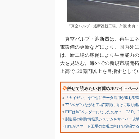
「真空バルブ・遮断器新工場」外観 出典
真空バルブ・遮断器は、再生エネ
電設備の更新などにより、国内外
は、新工場の稼働により生産能力
大を見込む。海外での新規市場開拓
上高で120億円以上を目指すとして
◎
併せて読みたいお薦めホワイトペー
»
「カイゼン」を中心にデータ活用が進む製造
»
77.3％が“つながる工場”実現に向けて取
»
PTCはIoTベンダーになったのか？ CAD
»
製造業の制御情報系システムをサイバー攻撃
»
HPEがスマート工場の実現に向けて提唱す