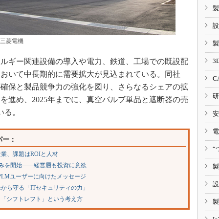
製
設
：三菱電機
製
3
ルギー関連設備の導入や電力、鉄道、工場での既設配
において中長期的に需要拡大が見込まれている。同社
C
の確保と製品競争力の強化を図り、さらなるシェアの拡
研
を進め、2025年までに、真空バルブ単品と遮断器の売
いる。
安
電
パー：
“
業、課題はROIと人材
り組みを開始――経営層も投資に意欲
製
、PLMユーザーに向けたメッセージ
設
から守る「ITセキュリティの力」
る「シフトレフト」という考え方
製