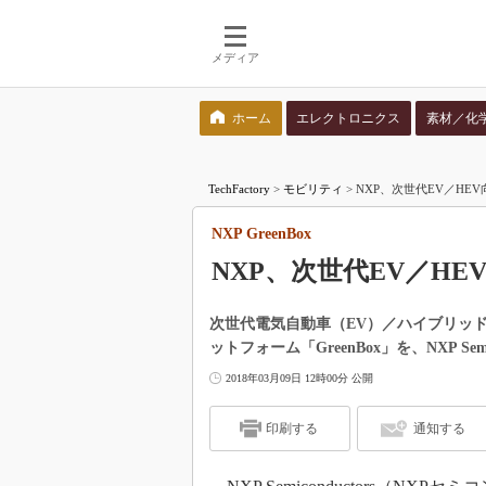
メディア
ホーム
エレクトロニクス
素材／化
検索語を入力してください
TechFactory
>
モビリティ
>
NXP、次世代EV／HEV向
NXP GreenBox
NXP、次世代EV／HE
次世代電気自動車（EV）／ハイブリッ
ットフォーム「GreenBox」を、NXP Se
2018年03月09日 12時00分 公開
印刷する
通知する