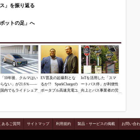
ス」を振り返る
ボットの足」へ
「10年後、クルマはい
EV普及の起爆剤とな
IoTを活用した「スマ
らない」が21.6％――
るか!? SparkChargeの
ートバス停」が利便性
国内でもライドシェア
ポータブル高速充電ユ
向上とバス事業者の労
への関心は高い
ニット
働力軽減に貢献
くあるご質問
サイトマップ
利用規約
製品・サービスの掲載
お問い合