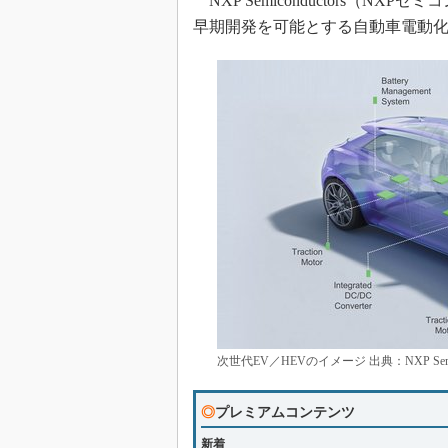
NXP Semiconductors（NX
早期開発を可能とする自動車電動化開
次世代EV／HEVのイメージ 出典：NXP Semi
◎
プレミアムコンテンツ
新着