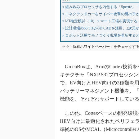
» 組み込みプロセッサも内包する「Spectre」
» コネクテッドカーをサイバー攻撃の魔の手
» IoT検定模試（10）スマート工場を実現す
» 設計現場の56.5％が3D CADを活用、2次
» ロボット活用でモノづくり現場を革新する
⇒⇒「新着ホワイトペーパー」をチェックす
GreenBoxは、ArmのCorte
キテクチャ「NXP S32プロセッ
で、EV向けとHEV向けの2種類を用
バッテリーマネジメント機能を、「HE
機能を、それぞれサポートしてい
この他、Cortexベースの開発環
HEV向けに最適化されたペリフェラ
準拠のOSやMCAL（Microcontroll