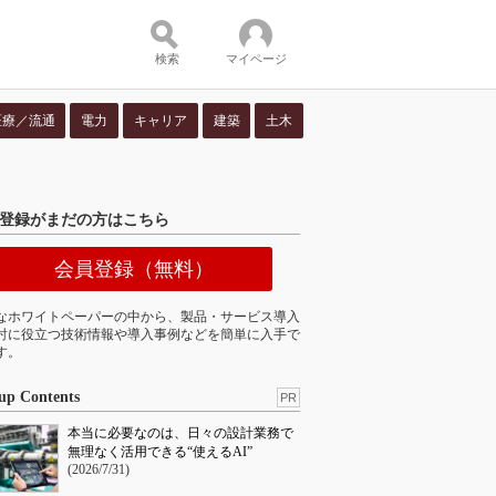
検索
マイページ
医療／流通
電力
キャリア
建築
土木
ツ：
登録がまだの方はこちら
会員登録（無料）
なホワイトペーパーの中から、製品・サービス導入
討に役立つ技術情報や導入事例などを簡単に入手で
す。
up Contents
PR
本当に必要なのは、日々の設計業務で
無理なく活用できる“使えるAI”
(2026/7/31)