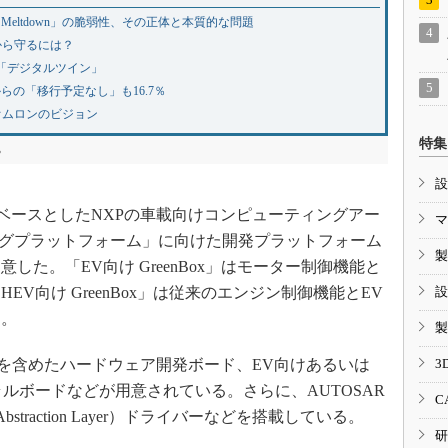
「Meltdown」の脆弱性、その正体と本質的な問題
から守るには？
る「デジタルツイン」
元からの「移行予定なし」も16.7％
オムロンのビジョン
特集
る
設
x技術をベースとしたNXPの車載向けコンピューティングアー
マ
シングプラットフォーム」に向けた開発プラットフォーム
製
意した。「EV向け GreenBox」はモーター制御機能と
V向け GreenBox」は従来のエンジン制御機能とEV
設
る。
製
境を含めたハードウェア開発ボード、EV向けあるいは
3
ルボードなどが用意されている。さらに、AUTOSAR
C
er Abstraction Layer）ドライバーなどを搭載している。
研