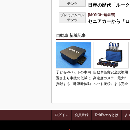
テンツ
日産の歴代「ルーク
[MONOist編集部]
プレミアムコン
テンツ
セニアカーから「ロ
自動車 新着記事
子どもやペットの車内
自動車衝突安全試験用
置き去り事故の低減に
高速度カメラ、最大6
貢献する「呼吸時体動
ヘッド接続による完全
検知センサー」
同期撮影を実現
ログイン
会員登録
TechFactoryとは
よ