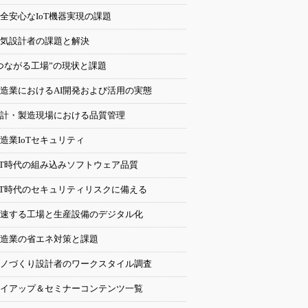
全安心なIoT機器実現の課題
気設計者の課題と解決
つながる工場”の現状と課題
造業におけるAI開発および活用の実態
計・製造現場における品質管理
造業IoTセキュリティ
oT時代の組み込みソフトウェア品質
oT時代のセキュリティリスクに備える
速する工場と生産設備のデジタル化
造業の省エネ対策と課題
ノづくり設計者のワークスタイル調査
イアップ＆セミナーコンテンツ一覧