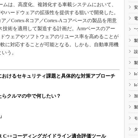
ームは、高度化、複雑化する車載システムにおいて、
安
縮やハードウェアの拡張性を提供する狙いで開発した。
電
コア／Cortex-Rコア／Cortex-Aコアベースの製品を用意
ロセス技術を適用して製造する計画だ。Armベースのアー
“
ードウェアやソフトウェアのリユース率を高めることが
製
柔軟に対応することが可能となる。しかも、自動車用機
設
という。
製
I
におけるセキュリティ課題と具体的な対策アプローチ
I
たらクルマの中で何したい？
加
製
」
モ
タ
AR C++コーディングガイドライン適合評価ツール