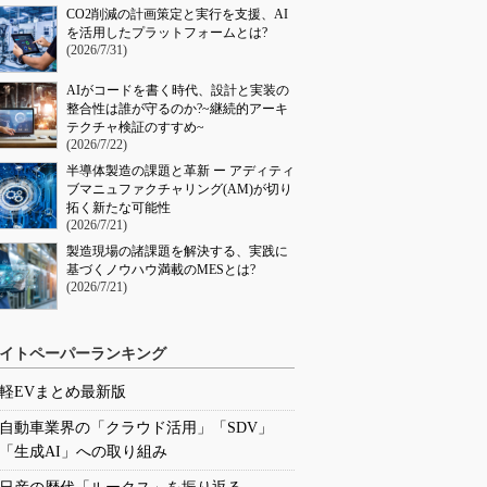
CO2削減の計画策定と実行を支援、AI
を活用したプラットフォームとは?
(2026/7/31)
AIがコードを書く時代、設計と実装の
整合性は誰が守るのか?~継続的アーキ
テクチャ検証のすすめ~
(2026/7/22)
半導体製造の課題と革新 ー アディティ
ブマニュファクチャリング(AM)が切り
拓く新たな可能性
(2026/7/21)
製造現場の諸課題を解決する、実践に
基づくノウハウ満載のMESとは?
(2026/7/21)
イトペーパーランキング
軽EVまとめ最新版
自動車業界の「クラウド活用」「SDV」
「生成AI」への取り組み