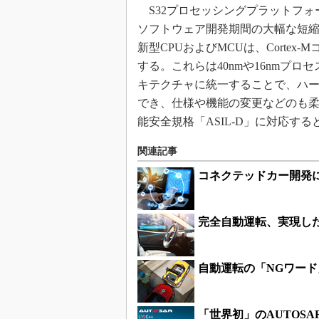
S32プロセッシングプラットフォ
ソフトウェア開発期間の大幅な短
新型CPUおよびMCUは、Cortex-M
する。これらは40nmや16nmプ
キテクチャに統一することで、ハ
でき、仕様や機能の変更などのも
能安全規格「ASIL-D」に対応する
関連記事
コネクテッドカー開発
完全自動運転、実現し
自動運転の「NGワード
「世界初」のAUTOS