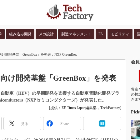
学
組み込み開発
メカ設計
製造マネジメント
FA
モビリティ
並び順：
コンテン
け開発基盤「GreenBox」を発表：NXP GreenBox
会員
V向け開発基盤「GreenBox」を発表
豊富
ド自動車（HEV）の早期開発を支援する自動車電動化開発プラ
の検
きま
miconductors（NXPセミコンダクターズ）が発表した。
[
提供：EE Times Japan編集部
，
TechFactory
]
Pick
見る
Share