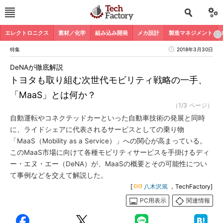
エレクトロニクス
素材／化学
組み込み開発
メカ設計
製造マネジメント
特集
2018年3月30日
DeNAが徹底解説
トヨタも取り組む次世代モビリティ戦略の一手、
「MaaS」とは何か？
（1/3 ページ）
自動運転やコネクテッドカーといった自動車技術の発展と同時
に、ライドシェアに代表されるサービスとしての乗り物
「MaaS（Mobility as a Service）」への関心が高まっている。
このMaaS市場に向けて各種モビリティサービスを手掛けるディ
ー・エヌ・エー（DeNA）が、MaaSの概要とその可能性につい
て事例などを交えて解説した。
[
八木沢篤
，TechFactory]
PC用表示
関連情報