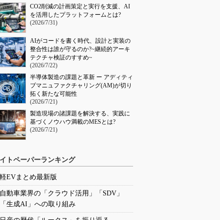
CO2削減の計画策定と実行を支援、AI
を活用したプラットフォームとは?
(2026/7/31)
AIがコードを書く時代、設計と実装の
整合性は誰が守るのか?~継続的アーキ
テクチャ検証のすすめ~
(2026/7/22)
半導体製造の課題と革新 ー アディティ
ブマニュファクチャリング(AM)が切り
拓く新たな可能性
(2026/7/21)
製造現場の諸課題を解決する、実践に
基づくノウハウ満載のMESとは?
(2026/7/21)
イトペーパーランキング
軽EVまとめ最新版
自動車業界の「クラウド活用」「SDV」
「生成AI」への取り組み