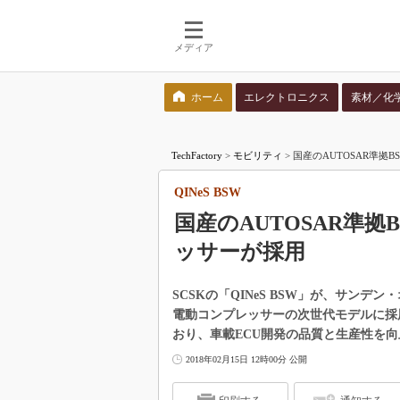
メディア
ホーム
エレクトロニクス
素材／化
検索語を入力してください
TechFactory
>
モビリティ
>
国産のAUTOSAR準拠
QINeS BSW
国産のAUTOSAR準
ッサーが採用
SCSKの「QINeS BSW」が、サン
電動コンプレッサーの次世代モデルに採用
おり、車載ECU開発の品質と生産性を
2018年02月15日 12時00分 公開