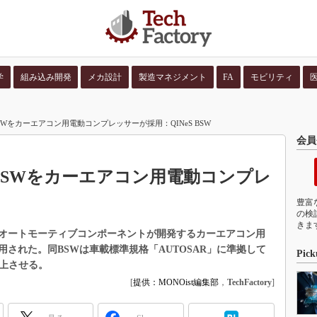
学
組み込み開発
メカ設計
製造マネジメント
FA
モビリティ
並び順：
コンテン
BSWをカーエアコン用電動コンプレッサーが採用：QINeS BSW
会員
拠BSWをカーエアコン用電動コンプレ
豊富
の検
きま
デン・オートモーティブコンポーネントが開発するカーエアコン用
された。同BSWは車載標準規格「AUTOSAR」に準拠して
Pick
向上させる。
[
提供：MONOist編集部
，
TechFactory
]