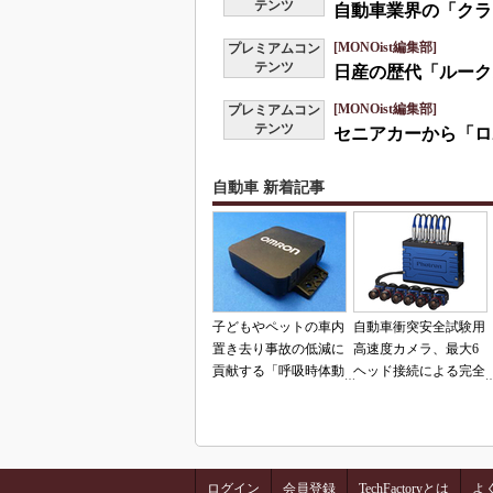
テンツ
自動車業界の「クラ
[MONOist編集部]
プレミアムコン
テンツ
日産の歴代「ルーク
[MONOist編集部]
プレミアムコン
テンツ
セニアカーから「ロ
自動車 新着記事
子どもやペットの車内
自動車衝突安全試験用
置き去り事故の低減に
高速度カメラ、最大6
貢献する「呼吸時体動
ヘッド接続による完全
検知センサー」
同期撮影を実現
ログイン
会員登録
TechFactoryとは
よ