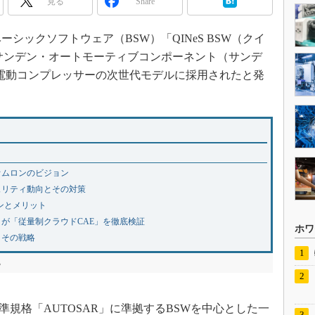
見る
Share
ベーシックソフトウェア（BSW）「QINeS BSW（クイ
サンデン・オートモーティブコンポーネント（サンデ
電動コンプレッサーの次世代モデルに採用されたと発
オムロンのビジョン
ュリティ動向とその対策
ジョンとメリット
イが「従量制クラウドCAE」を徹底検証
ホワ
とその戦略
る
準規格「AUTOSAR」に準拠するBSWを中心とした一