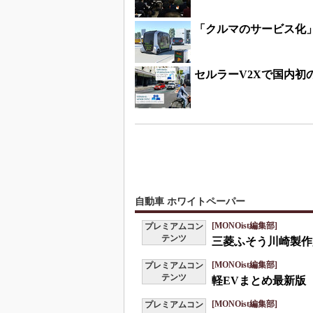
「クルマのサービス化
セルラーV2Xで国内初
自動車 ホワイトペーパー
[MONOist編集部]
プレミアムコン
テンツ
三菱ふそう川崎製作
[MONOist編集部]
プレミアムコン
テンツ
軽EVまとめ最新版
[MONOist編集部]
プレミアムコン