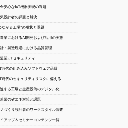
全安心なIoT機器実現の課題
気設計者の課題と解決
つながる工場”の現状と課題
造業におけるAI開発および活用の実態
計・製造現場における品質管理
造業IoTセキュリティ
oT時代の組み込みソフトウェア品質
oT時代のセキュリティリスクに備える
速する工場と生産設備のデジタル化
造業の省エネ対策と課題
ノづくり設計者のワークスタイル調査
イアップ＆セミナーコンテンツ一覧