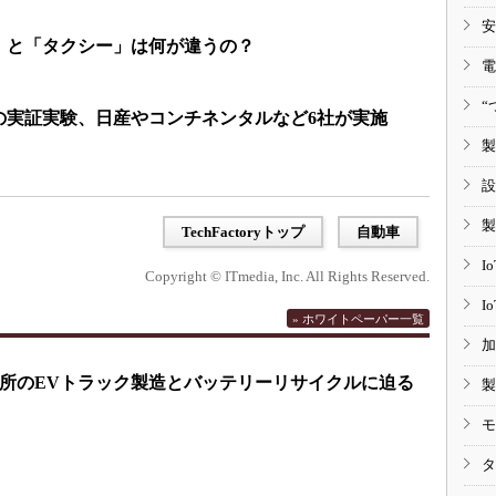
安
」と「タクシー」は何が違うの？
電
“
の実証実験、日産やコンチネンタルなど6社が実施
製
設
製
TechFactoryトップ
自動車
I
Copyright © ITmedia, Inc. All Rights Reserved.
I
» ホワイトペーパー一覧
加
所のEVトラック製造とバッテリーリサイクルに迫る
製
モ
タ