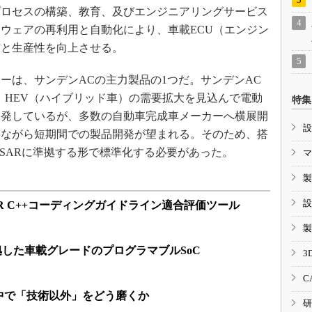
プロセスの構築、教育、及びエンジニアリングサービス
ウェアの再利用と自動化により、車載ECU（エンジン
質と生産性を向上させる。
は、サンデンACの主力製品の1つだ。サンデンAC
、HEV（ハイブリッド車）の需要拡大を見込んで電動
特集
開発しているが、多数の自動車完成車メーカーへ横展開
設
しながら短期間での製品開発が望まれる。そのため、搭
OSARに準拠する形で標準化する必要があった。
マ
製
設
AR C++コーディングガイドライン適合評価ツール
製
-Cに準拠した車載グレードのプログラマブルSoC
3
C
中で「技術以外」をどう磨くか
研