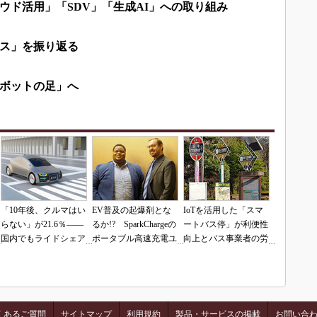
ウド活用」「SDV」「生成AI」への取り組み
ス」を振り返る
ボットの足」へ
「10年後、クルマはい
EV普及の起爆剤とな
IoTを活用した「スマ
らない」が21.6％――
るか!? SparkChargeの
ートバス停」が利便性
国内でもライドシェア
ポータブル高速充電ユ
向上とバス事業者の労
への関心は高い
ニット
働力軽減に貢献
くあるご質問
サイトマップ
利用規約
製品・サービスの掲載
お問い合