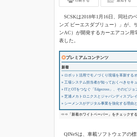
印刷する
通知する
SCSKは2018年1月16日、同社の
ンズ ビーエスダブリュー）」が、
ンAC）が開発するカーエアコン用
表した。
◎
プレミアムコンテンツ
新着
» ロボット活用でモノづくり現場を革新する
» 工場システム担当者が知っておくべきセキ
» ITとOTをつなぐ「Edgecross」、そのビ
» 芝浦メカトロニクスとジャパンディスプレ
» シーメンスがデジタル事業を強化する理由
⇒⇒「新着ホワイトペーパー」をチェックす
QINeSは、車載ソフトウェアの標