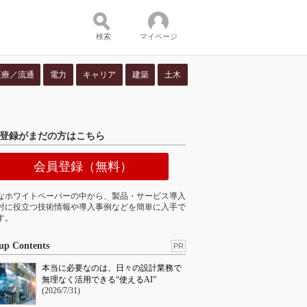
検索
マイページ
医療／流通
電力
キャリア
建築
土木
ツ：
登録がまだの方はこちら
会員登録（無料）
なホワイトペーパーの中から、製品・サービス導入
討に役立つ技術情報や導入事例などを簡単に入手で
す。
up Contents
PR
本当に必要なのは、日々の設計業務で
無理なく活用できる“使えるAI”
(2026/7/31)