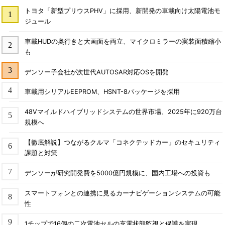
トヨタ「新型プリウスPHV」に採用、新開発の車載向け太陽電池モ
ジュール
車載HUDの奥行きと大画面を両立、マイクロミラーの実装面積縮小
も
デンソー子会社が次世代AUTOSAR対応OSを開発
車載用シリアルEEPROM、HSNT-8パッケージを採用
48Vマイルドハイブリッドシステムの世界市場、2025年に920万台
規模へ
【徹底解説】つながるクルマ「コネクテッドカー」のセキュリティ
課題と対策
デンソーが研究開発費を5000億円規模に、国内工場への投資も
スマートフォンとの連携に見るカーナビゲーションシステムの可能
性
1チップで16個の二次電池セルの充電状態監視と保護を実現