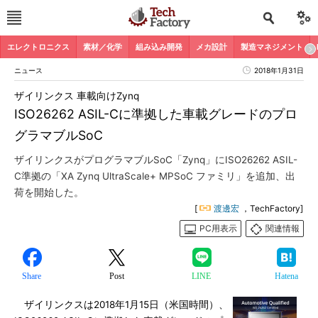
エレクトロニクス
素材／化学
組み込み開発
メカ設計
製造マネジメント
ニュース
2018年1月31日
ザイリンクス 車載向けZynq
ISO26262 ASIL-Cに準拠した車載グレードのプロ
グラマブルSoC
ザイリンクスがプログラマブルSoC「Zynq」にISO26262 ASIL-
C準拠の「XA Zynq UltraScale+ MPSoC ファミリ」を追加、出
荷を開始した。
[
渡邊宏
，TechFactory]
PC用表示
関連情報
Share
Post
LINE
Hatena
ザイリンクスは2018年1月15日（米国時間）、