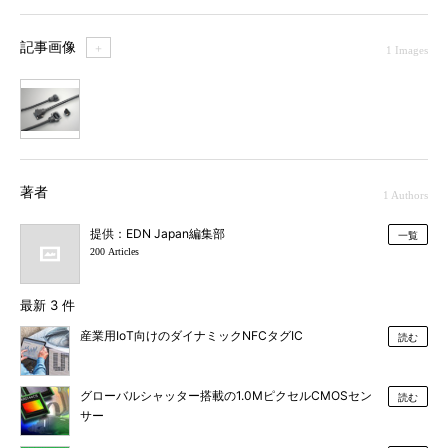
記事画像
＋
1 Images
1
著者
1 Authors
提供：EDN Japan編集部
一覧
200 Articles
最新 3 件
産業用IoT向けのダイナミックNFCタグIC
読む
グローバルシャッター搭載の1.0MピクセルCMOSセン
読む
サー