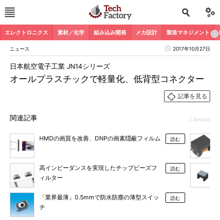
エレクトロニクス
素材／化学
組み込み開発
メカ設計
製造マネジメント
ニュース
2017年10月27日
日本航空電子工業 JN14シリーズ
オールプラスチックで軽量化、低背型コネクター
記事を見る
関連記事
5 Articles
HMDの画質を改善、DNPの画素隠蔽フィルム
読む
高インピーダンスを実現したチップビーズフ
読む
ィルター
「業界最薄」0.5mmで防水防塵の薄型スイッ
読む
チ