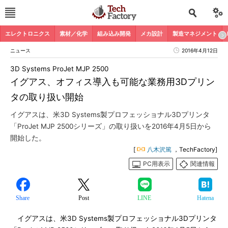
エレクトロニクス
素材／化学
組み込み開発
メカ設計
製造マネジメント
ニュース
2016年4月12日
3D Systems ProJet MJP 2500
イグアス、オフィス導入も可能な業務用3Dプリン
タの取り扱い開始
イグアスは、米3D Systems製プロフェッショナル3Dプリンタ
「ProJet MJP 2500シリーズ」の取り扱いを2016年4月5日から
開始した。
[
八木沢篤
，TechFactory]
PC用表示
関連情報
Share
Post
LINE
Hatena
イグアスは、米3D Systems製プロフェッショナル3Dプリンタ