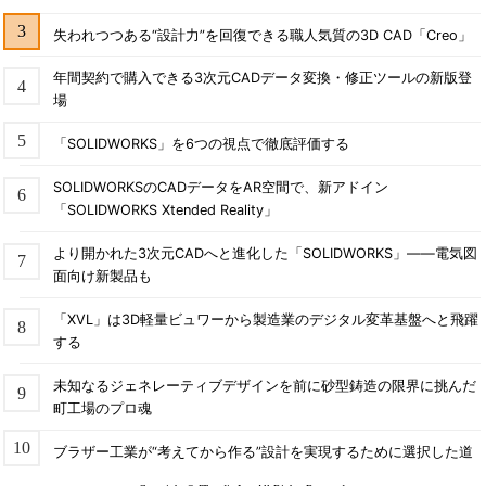
失われつつある“設計力”を回復できる職人気質の3D CAD「Creo」
年間契約で購入できる3次元CADデータ変換・修正ツールの新版登
場
「SOLIDWORKS」を6つの視点で徹底評価する
SOLIDWORKSのCADデータをAR空間で、新アドイン
「SOLIDWORKS Xtended Reality」
より開かれた3次元CADへと進化した「SOLIDWORKS」――電気図
面向け新製品も
「XVL」は3D軽量ビュワーから製造業のデジタル変革基盤へと飛躍
する
未知なるジェネレーティブデザインを前に砂型鋳造の限界に挑んだ
町工場のプロ魂
ブラザー工業が“考えてから作る”設計を実現するために選択した道