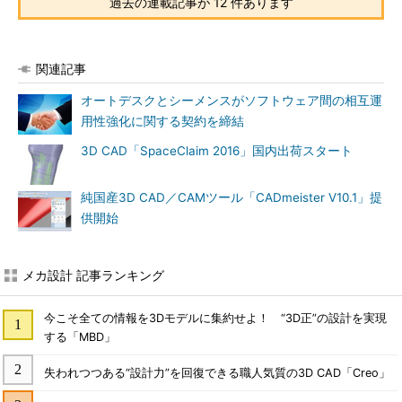
過去の連載記事が 12 件あります
関連記事
オートデスクとシーメンスがソフトウェア間の相互運
用性強化に関する契約を締結
3D CAD「SpaceClaim 2016」国内出荷スタート
純国産3D CAD／CAMツール「CADmeister V10.1」提
供開始
メカ設計 記事ランキング
今こそ全ての情報を3Dモデルに集約せよ！ “3D正”の設計を実現
する「MBD」
失われつつある“設計力”を回復できる職人気質の3D CAD「Creo」