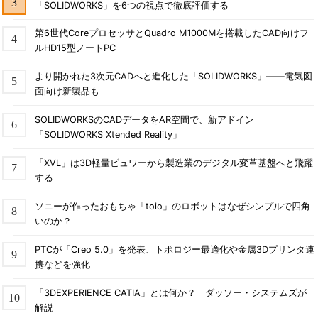
「SOLIDWORKS」を6つの視点で徹底評価する
第6世代CoreプロセッサとQuadro M1000Mを搭載したCAD向けフ
ルHD15型ノートPC
より開かれた3次元CADへと進化した「SOLIDWORKS」――電気図
面向け新製品も
SOLIDWORKSのCADデータをAR空間で、新アドイン
「SOLIDWORKS Xtended Reality」
「XVL」は3D軽量ビュワーから製造業のデジタル変革基盤へと飛躍
する
ソニーが作ったおもちゃ「toio」のロボットはなぜシンプルで四角
いのか？
PTCが「Creo 5.0」を発表、トポロジー最適化や金属3Dプリンタ連
携などを強化
「3DEXPERIENCE CATIA」とは何か？ ダッソー・システムズが
解説