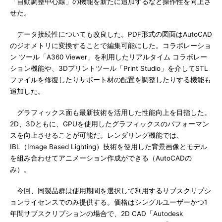
「自動調整中心線」の機能を新たに追加するなど操作性を向上さ
せた。
データ接続性についても改良した。PDF形式の図面はAutoCAD
のジオメトリに変換することで編集可能にした。コラボレーショ
ン ツール「A360 Viewer」を利用したリアルタイム コラボレー
ション機能や、3Dプリントツール「Print Studio」を介してSTL
ファイルを修復したりサポート材の配置を調整したりする機能も
追加した。
グラフィックス面も最新技術を活用した性能向上を目指した。
2D、3Dともに、GPUを使用したグラフィックスのパフォーマン
スを向上させることが可能だ。レンダリング機能では、
IBL（Image Based Lighting）技術を使用した背景画像とモデル
を組み合わせてアニメーション作成ができる（AutoCADの
み）。
今回、同製品群は使用期間を選択して利用するサブスクリプシ
ョンライセンスでのみ提供する。価格はシングルユーザーかつ1
年間サブスクリプションの場合で、2D CAD「Autodesk