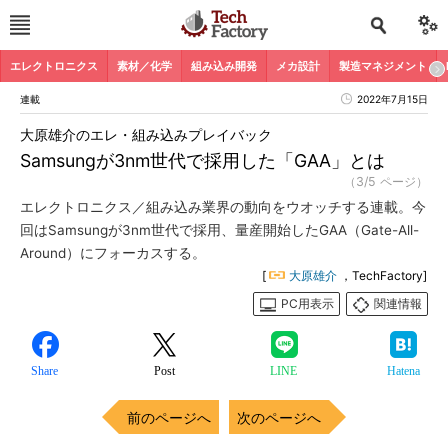
エレクトロニクス
素材／化学
組み込み開発
メカ設計
製造マネジメント
連載
2022年7月15日
大原雄介のエレ・組み込みプレイバック
Samsungが3nm世代で採用した「GAA」とは
（3/5 ページ）
エレクトロニクス／組み込み業界の動向をウオッチする連載。今
回はSamsungが3nm世代で採用、量産開始したGAA（Gate-All-
Around）にフォーカスする。
[
大原雄介
，TechFactory]
PC用表示
関連情報
Share
Post
LINE
Hatena
前のページへ
次のページへ