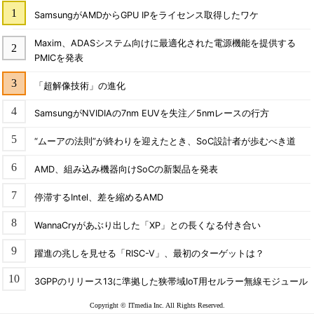
SamsungがAMDからGPU IPをライセンス取得したワケ
Maxim、ADASシステム向けに最適化された電源機能を提供する
PMICを発表
「超解像技術」の進化
SamsungがNVIDIAの7nm EUVを失注／5nmレースの行方
“ムーアの法則”が終わりを迎えたとき、SoC設計者が歩むべき道
AMD、組み込み機器向けSoCの新製品を発表
停滞するIntel、差を縮めるAMD
WannaCryがあぶり出した「XP」との長くなる付き合い
躍進の兆しを見せる「RISC-V」、最初のターゲットは？
3GPPのリリース13に準拠した狭帯域IoT用セルラー無線モジュール
Copyright © ITmedia Inc. All Rights Reserved.