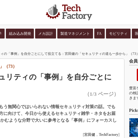
学
組み込み開発
メカ設計
製造マネジメント
FA
モビリティ
並び順：
コンテン
ィの「事例」を自分ごとにして役立てる：宮田健の「セキュリティの道も一歩から」（73）（
会員
」（73）
ュリティの「事例」を自分ごとに
豊富
の検
（1/3 ページ）
きま
もう無関心ではいられない情報セキュリティ対策の話。でも
Pick
方に向けて、今日から使えるセキュリティ雑学・ネタをお届
つかむような分野で大いに参考となる「事例」にフォーカスし
[
宮田健
，
TechFactory
]