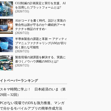
CO2削減の計画策定と実行を支援、AI
を活用したプラットフォームとは?
(2026/7/31)
AIがコードを書く時代、設計と実装の
整合性は誰が守るのか?~継続的アーキ
テクチャ検証のすすめ~
(2026/7/22)
半導体製造の課題と革新 ー アディティ
ブマニュファクチャリング(AM)が切り
拓く新たな可能性
(2026/7/21)
製造現場の諸課題を解決する、実践に
基づくノウハウ満載のMESとは?
(2026/7/21)
イトペーパーランキング
スキマ時間に学ぶ！ 日本経済のいま（第
29回～32回）
PCがない現場でのDXも強力推進、マンガ
で分かるモバイルアプリの簡単作成方法