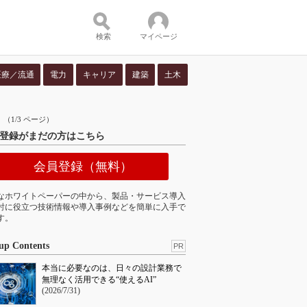
検索
マイページ
医療／流通
電力
キャリア
建築
土木
ツ：
1/3 ページ）
登録がまだの方はこちら
会員登録（無料）
なホワイトペーパーの中から、製品・サービス導入
討に役立つ技術情報や導入事例などを簡単に入手で
す。
up Contents
PR
本当に必要なのは、日々の設計業務で
無理なく活用できる“使えるAI”
(2026/7/31)