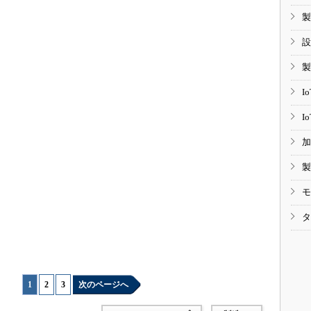
製
設
製
I
I
加
製
モ
タ
1
|
2
|
3
次のページへ