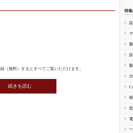
特集
設
マ
製
設
製
登録（無料）するとすべてご覧いただけます。
3
続きを読む
C
研
安
電
“