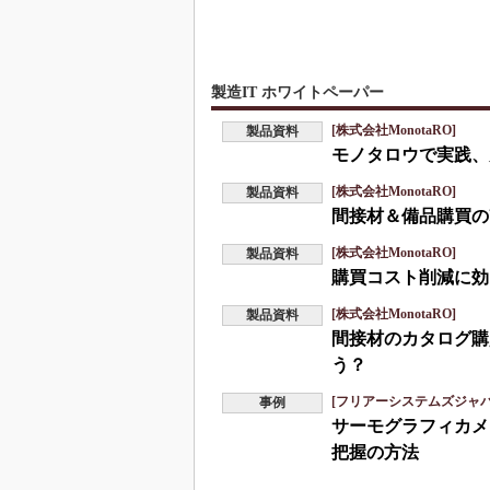
製造IT ホワイトペーパー
[株式会社MonotaRO]
製品資料
モノタロウで実践、
[株式会社MonotaRO]
製品資料
間接材＆備品購買の
[株式会社MonotaRO]
製品資料
購買コスト削減に効
[株式会社MonotaRO]
製品資料
間接材のカタログ購
う？
[フリアーシステムズジャ
事例
サーモグラフィカメ
把握の方法