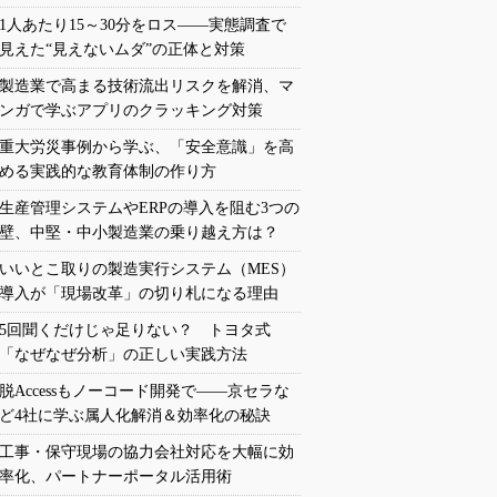
1人あたり15～30分をロス――実態調査で
見えた“見えないムダ”の正体と対策
製造業で高まる技術流出リスクを解消、マ
ンガで学ぶアプリのクラッキング対策
重大労災事例から学ぶ、「安全意識」を高
める実践的な教育体制の作り方
生産管理システムやERPの導入を阻む3つの
壁、中堅・中小製造業の乗り越え方は？
いいとこ取りの製造実行システム（MES）
導入が「現場改革」の切り札になる理由
5回聞くだけじゃ足りない？ トヨタ式
「なぜなぜ分析」の正しい実践方法
脱Accessもノーコード開発で――京セラな
ど4社に学ぶ属人化解消＆効率化の秘訣
工事・保守現場の協力会社対応を大幅に効
率化、パートナーポータル活用術