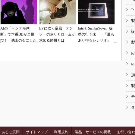
“
製
AIの「トンデモ判
EVに吹く逆風 デン
IntelとSambaNova、提
設
断」で本番DBが全飛
ソーの焦りとロームが
携の行く末――「最も
び！ 他山の石にした
求める勝機とは
あり得るシナリオ」
製
いAIコーディングの
は？
落とし穴
I
I
加
製
モ
タ
くあるご質問
サイトマップ
利用規約
製品・サービスの掲載
お問い合