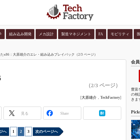
学
組み込み開発
メカ設計
製造マネジメント
FA
モビリティ
並び順：
コンテン
たx86：大原雄介のエレ・組み込みプレイバック（2/3 ページ）
会員
6
（2/3 ページ）
豊富
の検
[
大原雄介
，
TechFactory
]
きま
Pick
見る
Share
ジへ
1
|
2
|
3
次のページへ