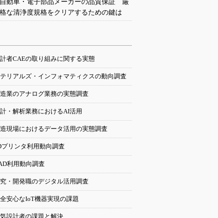
自動車・電子部品メーカーの品質保証 厳
格な清浄度規格をクリアするための鍵は
計者CAEの取り組みに関する実態
テリアルズ・インフォマティクスの動向調査
造業のアナログ業務の実態調査
計・解析業務におけるAI活用
造現場におけるデータ活用の実態調査
Dプリンタ利用動向調査
AD利用動向調査
究・開発職のデジタル活用調査
全安心なIoT機器実現の課題
気設計者の課題と解決