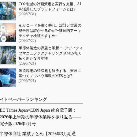
CO2削減の計画策定と実行を支援、AI
を活用したプラットフォームとは?
(2026/7/31)
AIがコードを書く時代、設計と実装の
整合性は誰が守るのか?~継続的アーキ
テクチャ検証のすすめ~
(2026/7/22)
半導体製造の課題と革新 ー アディティ
ブマニュファクチャリング(AM)が切り
拓く新たな可能性
(2026/7/21)
製造現場の諸課題を解決する、実践に
基づくノウハウ満載のMESとは?
(2026/7/21)
イトペーパーランキング
EE Times Japan×EDN Japan 統合電子版：
2026年上半期の半導体業界を振り返る――
電子版2026年7月号
半導体商社 業績まとめ【2026年3月期通