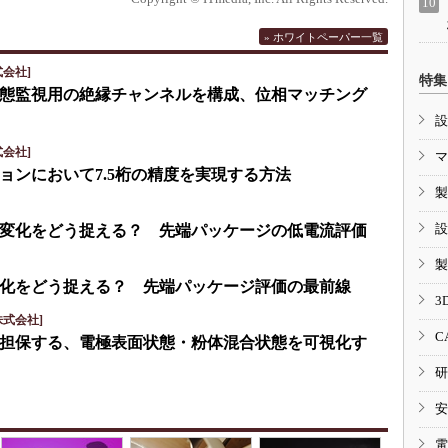
» ホワイトペーパー一覧
会社]
特集
eで状態監視用の絶縁チャンネルを構成、位相マッチング
設
会社]
マ
ョンにおいて7.5桁の精度を実現する方法
製
設
変化をどう捉える？ 先端パッケージの低電流評価
製
化をどう捉える？ 先端パッケージ評価の最前線
3
式会社]
C
担保する、電極表面状態・粉体混合状態を可視化す
研
安
電