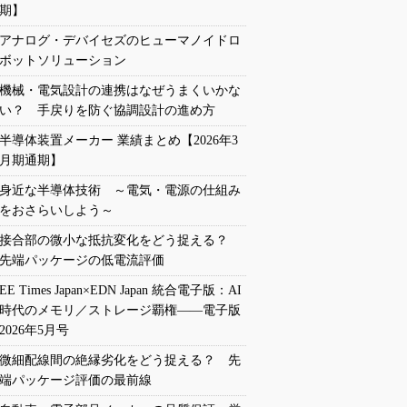
期】
アナログ・デバイセズのヒューマノイドロ
ボットソリューション
機械・電気設計の連携はなぜうまくいかな
い？ 手戻りを防ぐ協調設計の進め方
半導体装置メーカー 業績まとめ【2026年3
月期通期】
身近な半導体技術 ～電気・電源の仕組み
をおさらいしよう～
接合部の微小な抵抗変化をどう捉える？
先端パッケージの低電流評価
EE Times Japan×EDN Japan 統合電子版：AI
時代のメモリ／ストレージ覇権――電子版
2026年5月号
微細配線間の絶縁劣化をどう捉える？ 先
端パッケージ評価の最前線