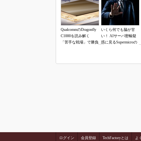
QualcommのDragonfly
いくら何でも脇が甘
C1000を読み解く
い！ AIサーバ密輸疑
「苦手な戦場」で勝負
惑に見るSupermicroの
できるのか
「やらかし体質」
ログイン
会員登録
TechFactoryとは
よ