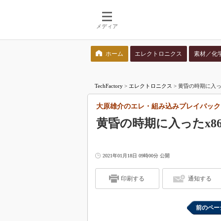
メディア
ホーム
エレクトロニクス
素材／化
検索語を入力してください
TechFactory
>
エレクトロニクス
>
黄昏の時期に入っ
大原雄介のエレ・組み込みプレイバック
黄昏の時期に入ったx8
2021年01月18日 09時00分 公開
印刷する
通知する
前のペー