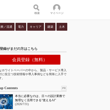
検索
マイページ
医療／流通
電力
キャリア
建築
土木
ツ：
登録がまだの方はこちら
会員登録（無料）
なホワイトペーパーの中から、製品・サービス導入
討に役立つ技術情報や導入事例などを簡単に入手で
す。
up Contents
PR
本当に必要なのは、日々の設計業務で
無理なく活用できる“使えるAI”
(2026/7/31)