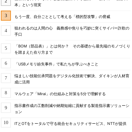
本」という現実
もう一度、自分ごととして考える「標的型攻撃」の脅威
狙われるのは人間の心 義務感や焦りを巧妙に突くサイバー詐欺の
手口
「BOM（部品表）」とは何か？ その基礎から最先端のモノづくり
を踏まえた在り方まで
「USBメモリ紛失事件」で私たちが学ぶべきこと
悩ましい技能伝承問題をデジタル化技術で解決、ダイキンが人材育
成に活用
マルウェア「Mirai」の仕組みと対策を5分で理解する
指示書作成の工数削減や納期短縮に貢献する製造指示書ソリューシ
ョン
ITとOTをトータルで守る統合セキュリティサービス、NTTが提供