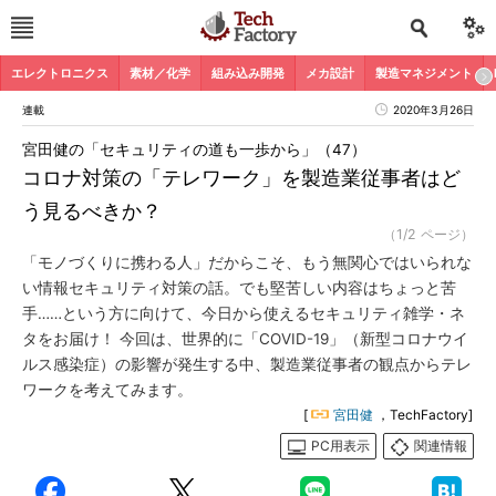
エレクトロニクス
素材／化学
組み込み開発
メカ設計
製造マネジメント
連載
2020年3月26日
宮田健の「セキュリティの道も一歩から」（47）
コロナ対策の「テレワーク」を製造業従事者はど
う見るべきか？
（1/2 ページ）
「モノづくりに携わる人」だからこそ、もう無関心ではいられな
い情報セキュリティ対策の話。でも堅苦しい内容はちょっと苦
手……という方に向けて、今日から使えるセキュリティ雑学・ネ
タをお届け！ 今回は、世界的に「COVID-19」（新型コロナウイ
ルス感染症）の影響が発生する中、製造業従事者の観点からテレ
ワークを考えてみます。
[
宮田健
，TechFactory]
PC用表示
関連情報