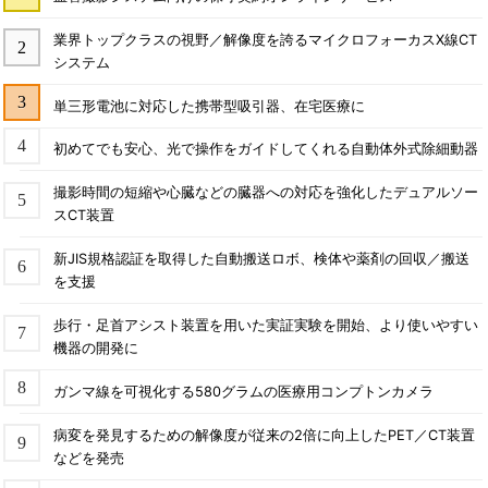
業界トップクラスの視野／解像度を誇るマイクロフォーカスX線CT
システム
単三形電池に対応した携帯型吸引器、在宅医療に
初めてでも安心、光で操作をガイドしてくれる自動体外式除細動器
撮影時間の短縮や心臓などの臓器への対応を強化したデュアルソー
スCT装置
新JIS規格認証を取得した自動搬送ロボ、検体や薬剤の回収／搬送
を支援
歩行・足首アシスト装置を用いた実証実験を開始、より使いやすい
機器の開発に
ガンマ線を可視化する580グラムの医療用コンプトンカメラ
病変を発見するための解像度が従来の2倍に向上したPET／CT装置
などを発売