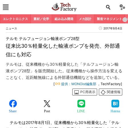
エレクトロニクス
素材／化学
組み込み開発
メカ設計
製造マネジメント
ニュース
2017年9月4日
テルモ テルフュージョン輸液ポンプ28型
従来比30％軽量化した輸液ポンプを発売、外部通
信にも対応
テルモは、従来機種から30％軽量化した「テルフュージョン輸
液ポンプ28型」を販売開始した。従来機種から操作方法を変える
ことなく、近距離無線による外部通信機能などを追加している。
[
提供：MONOist編集部
，TechFactory]
PC用表示
関連情報
Share
Post
LINE
Hatena
テルモは2017年8月1日、従来機種から30％軽量化した「テル