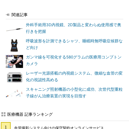
関連記事
外科手術用3D内視鏡、2D製品と変わらぬ使用感で奥
行きを把握
呼吸波形を計測できるシャツ、睡眠時無呼吸症候群な
ど向け
ガンマ線を可視化する580グラムの医療用コンプトン
カメラ
レーザー光源搭載の内視鏡システム、微細な血管の変
化の視認性高める
スキャニング照射機器の小型化に成功、次世代型重粒
子線がん治療装置の実現を目指す
医療機器 記事ランキング
血管撮影システム向けの保守契約オンラインサービス