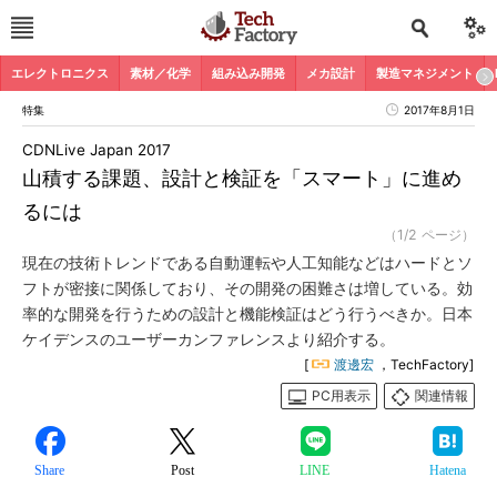
エレクトロニクス
素材／化学
組み込み開発
メカ設計
製造マネジメント
特集
2017年8月1日
CDNLive Japan 2017
山積する課題、設計と検証を「スマート」に進め
るには
（1/2 ページ）
現在の技術トレンドである自動運転や人工知能などはハードとソ
フトが密接に関係しており、その開発の困難さは増している。効
率的な開発を行うための設計と機能検証はどう行うべきか。日本
ケイデンスのユーザーカンファレンスより紹介する。
[
渡邊宏
，TechFactory]
PC用表示
関連情報
Share
Post
LINE
Hatena