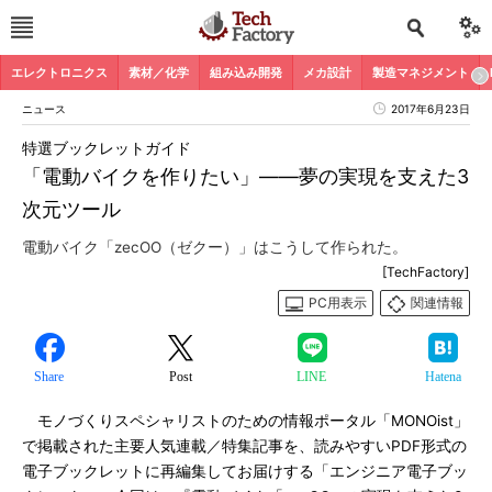
エレクトロニクス
素材／化学
組み込み開発
メカ設計
製造マネジメント
ニュース
2017年6月23日
特選ブックレットガイド
「電動バイクを作りたい」――夢の実現を支えた3
次元ツール
電動バイク「zecOO（ゼクー）」はこうして作られた。
[TechFactory]
PC用表示
関連情報
Share
Post
LINE
Hatena
モノづくりスペシャリストのための情報ポータル「MONOist」
で掲載された主要人気連載／特集記事を、読みやすいPDF形式の
電子ブックレットに再編集してお届けする「エンジニア電子ブッ