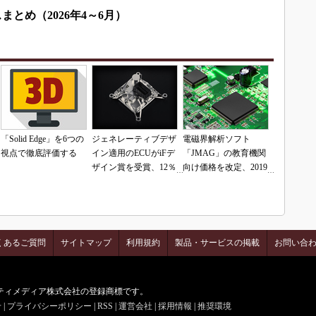
まとめ（2026年4～6月）
「Solid Edge」を6つの
ジェネレーティブデザ
電磁界解析ソフト
視点で徹底評価する
イン適用のECUがiFデ
「JMAG」の教育機関
ザイン賞を受賞、12％
向け価格を改定、2019
の軽量化を実現
年7月から
くあるご質問
サイトマップ
利用規約
製品・サービスの掲載
お問い合
はアイティメディア株式会社の登録商標です。
せ
|
プライバシーポリシー
|
RSS
|
運営会社
|
採用情報
|
推奨環境