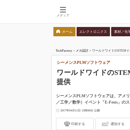
メディア
ホーム
エレクトロニクス
素材／化
検索語を入力してください
TechFactory
>
メカ設計
>
ワールドワイドのSTEMイベ
シーメンスPLMソフトウェア
ワールドワイドのSTEM
提供
シーメンスPLMソフトウェアは、アメリ
／工学／数学）イベント「E-Fests」
2017年04月11日 15時00分 公開
印刷する
通知する