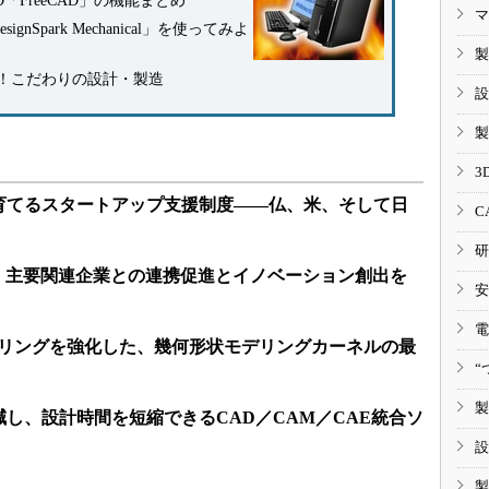
「FreeCAD」の機能まとめ
マ
nSpark Mechanical」を使ってみよ
製
！こだわりの設計・製造
設
製
3
育てるスタートアップ支援制度――仏、米、そして日
C
研
設、主要関連企業との連携促進とイノベーション創出を
安
電
モデリングを強化した、幾何形状モデリングカーネルの最
“
製
し、設計時間を短縮できるCAD／CAM／CAE統合ソ
設
製