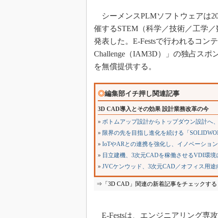
シーメンスPLMソフトウェアは20
催するSTEM（科学／技術／工学／数
発表した。E-Festsで行われるコンテストの1つ「
Challenge（IAM3D）」の独占ス
を無償提供する。
◎
編集部イチ押し関連記事
3D CAD導入とその効果 設計業務改革の今
»
ボトムアップ設計からトップダウン設計へ、
»
限界の先を目指し進化を続ける「SOLIDWO
»
IoTやARとの連携を強化し、イノベーション
»
日立建機、3次元CADを稼働させるVDI
»
JVCケンウッド、3次元CAD／オフィス用
⇒「3D CAD」関連の新着記事をチェックする
E-Festsは、エンジニアリング