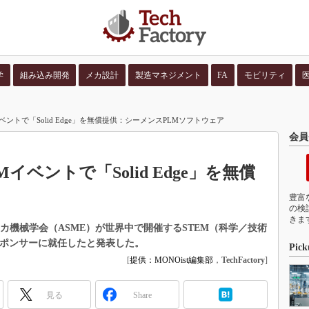
学
組み込み開発
メカ設計
製造マネジメント
FA
モビリティ
並び順：
コンテン
ントで「Solid Edge」を無償提供：シーメンスPLMソフトウェア
会員
イベントで「Solid Edge」を無償
豊富
の検
きま
カ機械学会（ASME）が世界中で開催するSTEM（科学／技術
のスポンサーに就任したと発表した。
Pick
[
提供：MONOist編集部
，
TechFactory
]
見る
Share