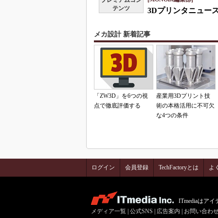
プレミアムコン
テンツ
3Dプリンタニュース
メカ設計 新着記事
「ZW3D」を6つの視
産業用3Dプリント技
点で徹底評価する
術の本格活用に不可欠
な4つの条件
ログイン
会員登録
TechFactoryとは
よ
ITmedia
メディア一覧
|
公式SNS
|
広告案内
|
お問い合わ