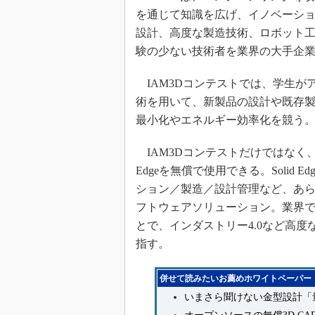
を通じて知識を広げ、イノベーショ
設計、高度な製造技術、ロボット
験の少ない技術者を業界の大手企
IAM3Dコンテストでは、学生が
術を用いて、新製品の設計や既存
最小化やエネルギー効率化を競う
IAM3Dコンテストだけではなく、
Edgeを無償で使用できる。Solid
ション／製造／設計管理など、あ
フトウェアソリューション。業界
とで、インダストリー4.0など高
指す。
併せて読みたいお薦めホワイトペーパー
いまさら聞けない金型設計「