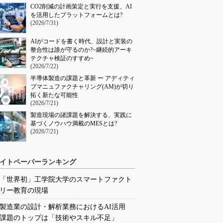
CO2削減の計画策定と実行を支援、AI
を活用したプラットフォームとは?
(2026/7/31)
AIがコードを書く時代、設計と実装の
整合性は誰が守るのか?~継続的アーキ
テクチャ検証のすすめ~
(2026/7/22)
半導体製造の課題と革新 ー アディティ
ブマニュファクチャリング(AM)が切り
拓く新たな可能性
(2026/7/21)
製造現場の諸課題を解決する、実践に
基づくノウハウ満載のMESとは?
(2026/7/21)
イトペーパーランキング
「世界初」工学院大学のスマートファクト
リー教育の現場
製造業の設計・解析業務におけるAI活用
課題のトップは「技術やスキル不足」