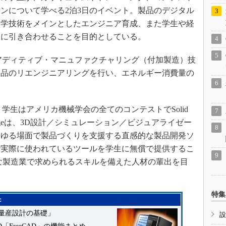
ンについて学べる2泊3日のイベント。製品のデジタル
工学技術をメインとしたエンジニア育成、また学生や経
業に引き合わせることを目的としている。
アディティブ・マニュファクチャリング（付加製造）技
製品のリエンジニアリングを行い、エネルギー消費量の
。
学生はアメリカ機械学会の全てのコンテストでSolid
 Edgeは、3D設計／シミュレーション／ビジュアライゼー
らゆる場面で製品づくりを支援する直感的な製品開発ソ
で実際に使われているツールを学生に無償で提供するこ
度な製造業で求められるスキルを備えた人材の輩出を目
特集
：
量産設計の基礎」
設