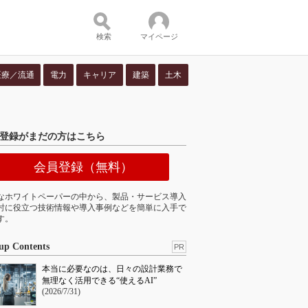
検索
マイページ
医療／流通
電力
キャリア
建築
土木
ツ：
登録がまだの方はこちら
会員登録（無料）
なホワイトペーパーの中から、製品・サービス導入
討に役立つ技術情報や導入事例などを簡単に入手で
す。
up Contents
PR
本当に必要なのは、日々の設計業務で
無理なく活用できる“使えるAI”
(2026/7/31)