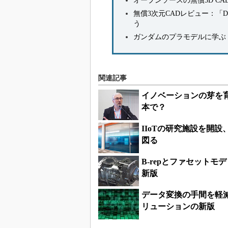
オープンソースの無償3D CAD
無償3次元CADレビュー：「Desig
う
ガンダムのプラモデルに学ぶ
関連記事
イノベーションの芽を
本で？
IIoTの研究施設を開
図る
B-repとファセット
新版
データ変換の手間を軽減
リューションの新版