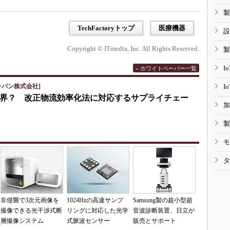
製
TechFactoryトップ
医療機器
設
Copyright © ITmedia, Inc. All Rights Reserved.
製
I
» ホワイトペーパー一覧
ャパン株式会社]
I
界？ 改正物流効率化法に対応するサプライチェー
加
製
モ
タ
非侵襲で3次元画像を
1024Hzの高速サンプ
Samsung製の超小型超
撮像できる光干渉式断
リングに対応した光学
音波診断装置、日立が
層撮像システム
式脈波センサー
販売とサポート