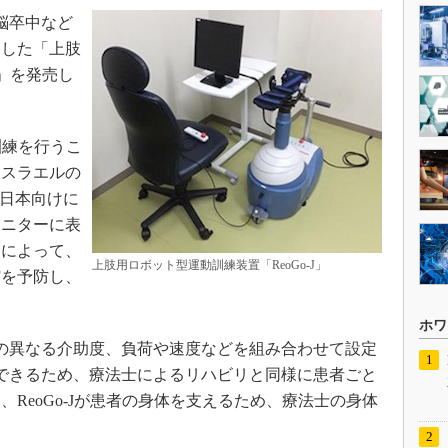
、脳卒中など
とした「上肢
J」を発売し
訓練を行うこ
イスラエルの
が日本向けに
モニターに表
とによって、
上肢用ロボット型運動訓練装置「ReoGo-J」
縮を予防し、
。
ホワ
の異なる介助度、負荷や速度などを組み合わせて設定
できるため、療法士によるリハビリと同様に患者ごと
ReoGo-Jが患者の身体を支えるため、療法士の身体