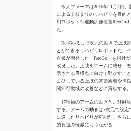
帝人ファーマは2016年11月7日
による上肢まひのリハビリを目的
用ロボット型運動訓練装置ReoGo-
た。
ReoGo-Jは、3次元の動きで上肢
とができるリハビリロボットだ。
企業が開発した「ReoGo」を同社
改良した。上肢をアームに載せ、
示される目標点に向けて動かすこ
まひしている上肢の関節癒着や拘
関節可動域の改善などに貢献する
17種類のアームの動きと、5種類
する。アームの動きは3次元で設定
に適したリハビリが可能だ。さらに、
的負担の軽減にもつながる。