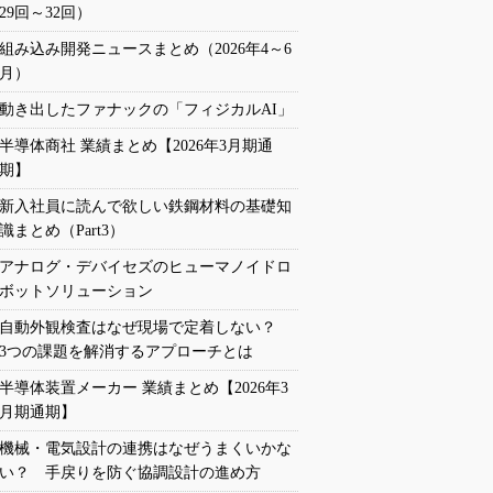
29回～32回）
組み込み開発ニュースまとめ（2026年4～6
月）
動き出したファナックの「フィジカルAI」
半導体商社 業績まとめ【2026年3月期通
期】
新入社員に読んで欲しい鉄鋼材料の基礎知
識まとめ（Part3）
アナログ・デバイセズのヒューマノイドロ
ボットソリューション
自動外観検査はなぜ現場で定着しない？
3つの課題を解消するアプローチとは
半導体装置メーカー 業績まとめ【2026年3
月期通期】
機械・電気設計の連携はなぜうまくいかな
い？ 手戻りを防ぐ協調設計の進め方