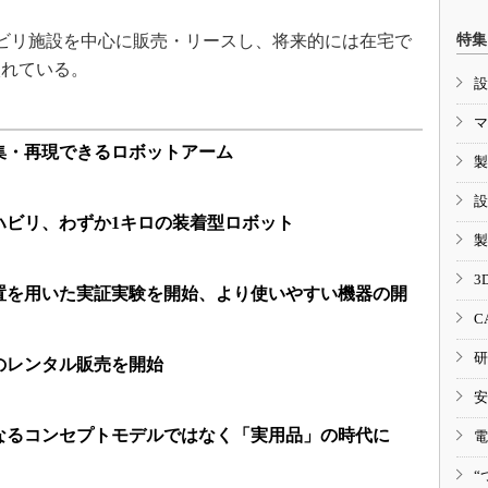
リハビリ施設を中心に販売・リースし、将来的には在宅で
特集
入れている。
設
マ
集・再現できるロボットアーム
製
設
ハビリ、わずか1キロの装着型ロボット
製
3
置を用いた実証実験を開始、より使いやすい機器の開
C
研
のレンタル販売を開始
安
なるコンセプトモデルではなく「実用品」の時代に
電
“