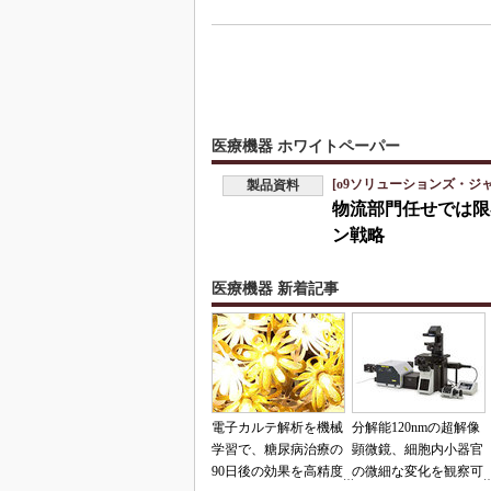
医療機器 ホワイトペーパー
[o9ソリューションズ・ジ
製品資料
物流部門任せでは限
ン戦略
医療機器 新着記事
電子カルテ解析を機械
分解能120nmの超解像
学習で、糖尿病治療の
顕微鏡、細胞内小器官
90日後の効果を高精度
の微細な変化を観察可