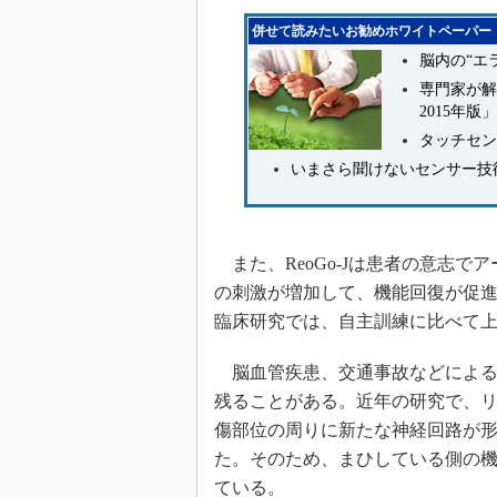
併せて読みたいお勧めホワイトペーパー
脳内の“エ
専門家が解
2015年版」
タッチセン
いまさら聞けないセンサー技
また、ReoGo-Jは患者の意志
の刺激が増加して、機能回復が促進
臨床研究では、自主訓練に比べて上
脳血管疾患、交通事故などによる
残ることがある。近年の研究で、
傷部位の周りに新たな神経回路が
た。そのため、まひしている側の
ている。