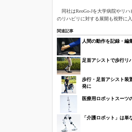
同社はReoGo-Jを大学病院や
のリハビリに対する展開も視野に
関連記事
人間の動作を記録・編
足首アシストで歩行リ
歩行・足首アシスト装
発に
医療用ロボットスーツ
「介護ロボット」は単