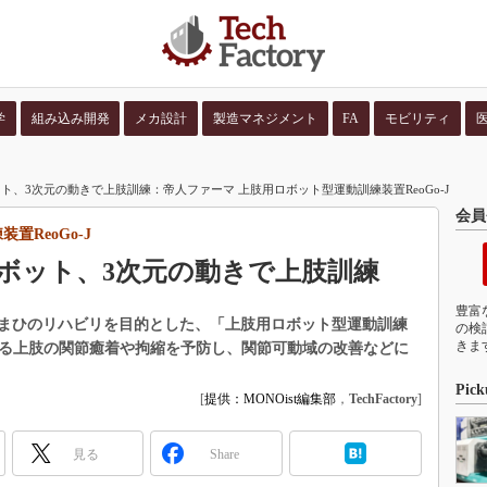
学
組み込み開発
メカ設計
製造マネジメント
FA
モビリティ
並び順：
コンテン
、3次元の動きで上肢訓練：帝人ファーマ 上肢用ロボット型運動訓練装置ReoGo-J
会員
ReoGo-J
ボット、3次元の動きで上肢訓練
豊富
まひのリハビリを目的とした、「上肢用ロボット型運動訓練
の検
きま
している上肢の関節癒着や拘縮を予防し、関節可動域の改善などに
Pick
[
提供：MONOist編集部
，
TechFactory
]
見る
Share