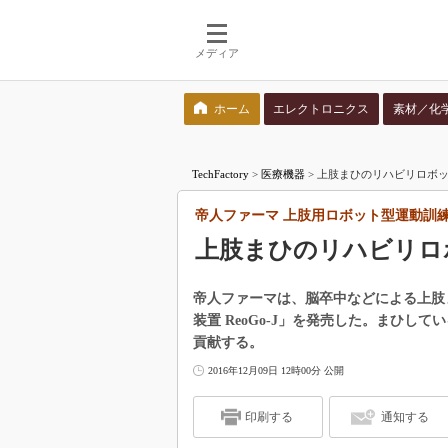
メディア
ホーム
エレクトロニクス
素材／化
検索語を入力してください
TechFactory
>
医療機器
>
上肢まひのリハビリロボット
帝人ファーマ 上肢用ロボット型運動訓練装置
上肢まひのリハビリロ
帝人ファーマは、脳卒中などによる上肢
装置 ReoGo-J」を発売した。まひ
貢献する。
2016年12月09日 12時00分 公開
印刷する
通知する