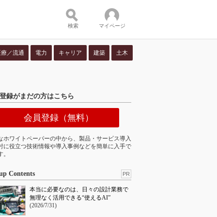
検索
マイページ
医療／流通
電力
キャリア
建築
土木
ツ：
登録がまだの方はこちら
会員登録（無料）
なホワイトペーパーの中から、製品・サービス導入
討に役立つ技術情報や導入事例などを簡単に入手で
す。
up Contents
PR
本当に必要なのは、日々の設計業務で
無理なく活用できる“使えるAI”
(2026/7/31)