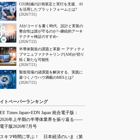
CO2削減の計画策定と実行を支援、AI
を活用したプラットフォームとは?
(2026/7/31)
AIがコードを書く時代、設計と実装の
整合性は誰が守るのか?~継続的アーキ
テクチャ検証のすすめ~
(2026/7/22)
半導体製造の課題と革新 ー アディティ
ブマニュファクチャリング(AM)が切り
拓く新たな可能性
(2026/7/21)
製造現場の諸課題を解決する、実践に
基づくノウハウ満載のMESとは?
(2026/7/21)
イトペーパーランキング
EE Times Japan×EDN Japan 統合電子版：
2026年上半期の半導体業界を振り返る――
電子版2026年7月号
スキマ時間に学ぶ！ 日本経済のいま（第