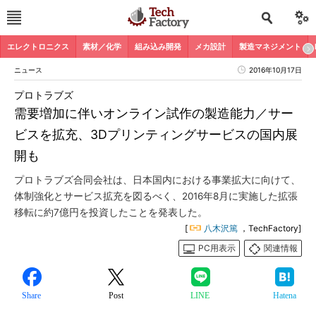
エレクトロニクス
素材／化学
組み込み開発
メカ設計
製造マネジメント
ニュース
2016年10月17日
プロトラブズ
需要増加に伴いオンライン試作の製造能力／サー
ビスを拡充、3Dプリンティングサービスの国内展
開も
プロトラブズ合同会社は、日本国内における事業拡大に向けて、
体制強化とサービス拡充を図るべく、2016年8月に実施した拡張
移転に約7億円を投資したことを発表した。
[
八木沢篤
，TechFactory]
PC用表示
関連情報
Share
Post
LINE
Hatena