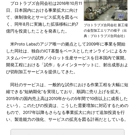
プロトラブズ合同会社は2016年10月11
日、日本国内における事業拡大に向け
て、体制強化とサービス拡充を図るべ
く、同年8月に実施した拡張移転に約7
プロトラブズ合同会社 新工場
の金型加工エリアの様子（出
億円を投資したことを発表した。
典：プロトラブズ合同会社）
米Proto Labsのアジア唯一の拠点として2009年に事業を開始
した同社は、独自のICT基盤をベースとしたオンラインによるカ
スタムパーツの試作／小ロット生産サービスを日本国内で展開。
開発工程における「試作」をメインターゲットに、射出成形およ
び切削加工サービスを提供してきた。
同社のサービスは、一般的な試作における作業工程を大幅に短
縮できる“短納期化”を実現しており、順調に売り上げを拡大。
2015年の国内売上高は2010年からの5年間で10倍以上に成長した
という。このたびの投資は、こうした需要増加に対応するための
もので、2017年以降もさらなる事業拡大に向けて追加投資を行
い、製造能力の強化、サービスの拡充を図る計画だとしている。