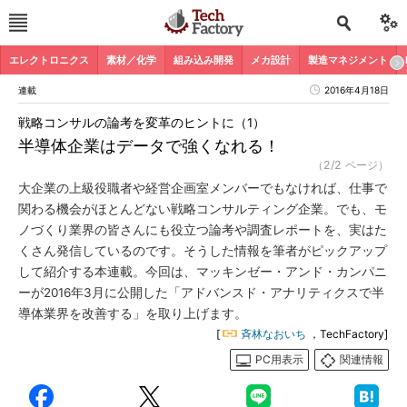
エレクトロニクス
素材／化学
組み込み開発
メカ設計
製造マネジメント
連載
2016年4月18日
戦略コンサルの論考を変革のヒントに（1）
半導体企業はデータで強くなれる！
（2/2 ページ）
大企業の上級役職者や経営企画室メンバーでもなければ、仕事で
関わる機会がほとんどない戦略コンサルティング企業。でも、モ
ノづくり業界の皆さんにも役立つ論考や調査レポートを、実はた
くさん発信しているのです。そうした情報を筆者がピックアップ
して紹介する本連載。今回は、マッキンゼー・アンド・カンパニ
ーが2016年3月に公開した「アドバンスド・アナリティクスで半
導体業界を改善する」を取り上げます。
[
斉林なおいち
，TechFactory]
PC用表示
関連情報