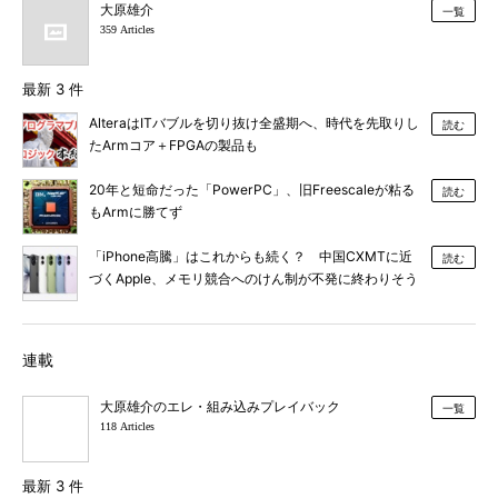
大原雄介
一覧
359 Articles
最新 3 件
AlteraはITバブルを切り抜け全盛期へ、時代を先取りし
読む
たArmコア＋FPGAの製品も
20年と短命だった「PowerPC」、旧Freescaleが粘る
読む
もArmに勝てず
「iPhone高騰」はこれからも続く？ 中国CXMTに近
読む
づくApple、メモリ競合へのけん制が不発に終わりそう
なワケ【後編】
連載
大原雄介のエレ・組み込みプレイバック
一覧
118 Articles
最新 3 件