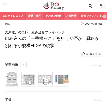
エレクトロニクス
素材／化学
組み込み開発
メカ設計
製造マネジメント
連載
2024年3月19日
大原雄介のエレ・組み込みプレイバック
組み込みの「一番根っこ」を狙うか否か 戦略が
別れる小規模FPGAの現状
記事を見る
記事画像
＋
4 Images
1
2
3
4
著者
1 Authors