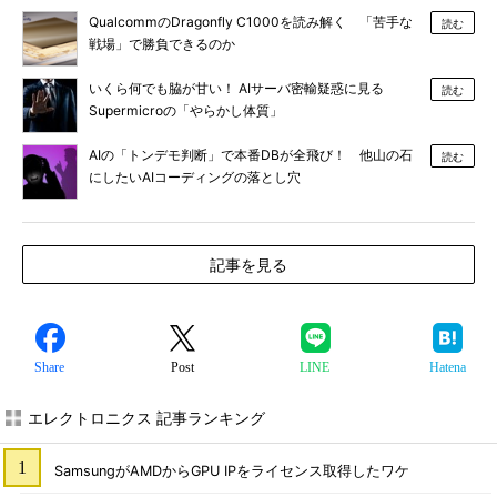
QualcommのDragonfly C1000を読み解く 「苦手な
読む
戦場」で勝負できるのか
いくら何でも脇が甘い！ AIサーバ密輸疑惑に見る
読む
Supermicroの「やらかし体質」
AIの「トンデモ判断」で本番DBが全飛び！ 他山の石
読む
にしたいAIコーディングの落とし穴
記事を見る
Share
Post
LINE
Hatena
エレクトロニクス 記事ランキング
SamsungがAMDからGPU IPをライセンス取得したワケ