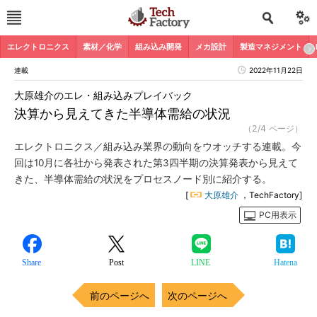
エレクトロニクス
素材／化学
組み込み開発
メカ設計
製造マネジメント
連載
2022年11月22日
大原雄介のエレ・組み込みプレイバック
決算から見えてきた半導体需給の状況
（2/4 ページ）
エレクトロニクス／組み込み業界の動向をウオッチする連載。今
回は10月に各社から発表された第3四半期の決算発表から見えて
きた、半導体需給の状況をプロセスノード別に紹介する。
[
大原雄介
，TechFactory]
PC用表示
Share
Post
LINE
Hatena
前のページへ
次のページへ