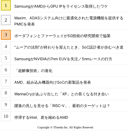
SamsungがAMDからGPU IPをライセンス取得したワケ
Maxim、ADASシステム向けに最適化された電源機能を提供する
PMICを発表
ボーダフォンとファーウェイが5G技術の研究開発で協業
“ムーアの法則”が終わりを迎えたとき、SoC設計者が歩むべき道
SamsungがNVIDIAの7nm EUVを失注／5nmレースの行方
「超解像技術」の進化
AMD、組み込み機器向けSoCの新製品を発表
WannaCryがあぶり出した「XP」との長くなる付き合い
躍進の兆しを見せる「RISC-V」、最初のターゲットは？
停滞するIntel、差を縮めるAMD
Copyright © ITmedia Inc. All Rights Reserved.