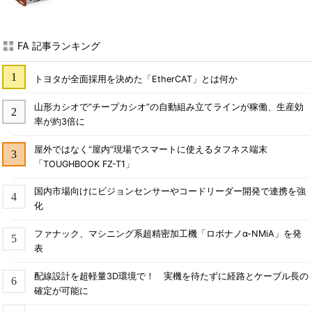
FA 記事ランキング
トヨタが全面採用を決めた「EtherCAT」とは何か
山形カシオで“チープカシオ”の自動組み立てラインが稼働、生産効
率が約3倍に
屋外ではなく“屋内”現場でスマートに使えるタフネス端末
「TOUGHBOOK FZ-T1」
国内市場向けにビジョンセンサーやコードリーダー開発で連携を強
化
ファナック、マシニング系超精密加工機「ロボナノα-NMiA」を発
表
配線設計を超軽量3D環境で！ 実機を待たずに経路とケーブル長の
確定が可能に