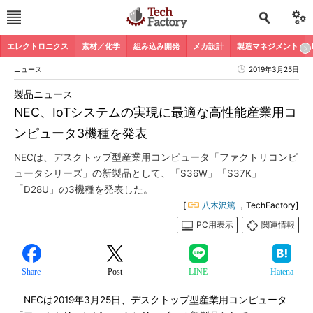
エレクトロニクス
素材／化学
組み込み開発
メカ設計
製造マネジメント
ニュース
2019年3月25日
製品ニュース
NEC、IoTシステムの実現に最適な高性能産業用コ
ンピュータ3機種を発表
NECは、デスクトップ型産業用コンピュータ「ファクトリコンピ
ュータシリーズ」の新製品として、「S36W」「S37K」
「D28U」の3機種を発表した。
[
八木沢篤
，TechFactory]
PC用表示
関連情報
Share
Post
LINE
Hatena
NECは2019年3月25日、デスクトップ型産業用コンピュータ