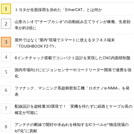
トヨタが全面採用を決めた「EtherCAT」とは何か
山形カシオで“チープカシオ”の自動組み立てラインが稼働、生産効
率が約3倍に
屋外ではなく“屋内”現場でスマートに使えるタフネス端末
「TOUGHBOOK FZ-T1」
6インチチャック搭載でコンパクト設計を実現したCNC内面研削盤
国内市場向けにビジョンセンサーやコードリーダー開発で連携を強
化
ファナック、マシニング系超精密加工機「ロボナノα-NMiA」を発
表
配線設計を超軽量3D環境で！ 実機を待たずに経路とケーブル長の
確定が可能に
アンテナの断線で開封や水ぬれを検知するICラベルが“物流現場の
IoT化”に貢献