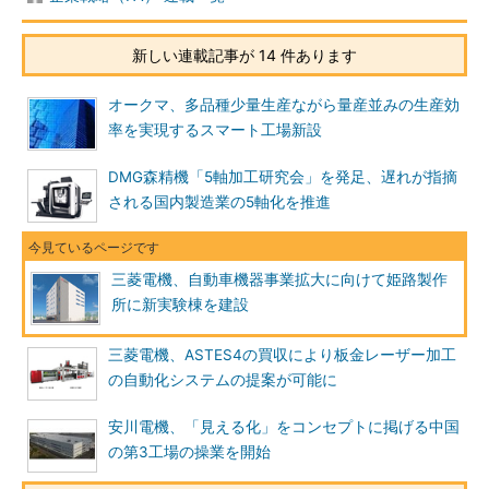
新しい連載記事が 14 件あります
オークマ、多品種少量生産ながら量産並みの生産効
率を実現するスマート工場新設
DMG森精機「5軸加工研究会」を発足、遅れが指摘
される国内製造業の5軸化を推進
三菱電機、自動車機器事業拡大に向けて姫路製作
所に新実験棟を建設
三菱電機、ASTES4の買収により板金レーザー加工
の自動化システムの提案が可能に
安川電機、「見える化」をコンセプトに掲げる中国
の第3工場の操業を開始