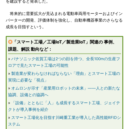
を建設すると発表した。
将来的に需要拡大が見込まれる電動車両用モーターおよびイン
バーターの開発、評価体制を強化し、自動車機器事業のさらなる
成長を目指すという。
◎
「スマート工場／工場IoT／製造業IoT」関連の 事例、
課題、解説 動向など：
»
パナソニック佐賀工場は2つの顔を持つ、全長100mの生産フ
ロアで見たスマート工場の可能性
»
製造業が変わらなければならない「理由」とスマート工場の
実現に必要な「視点」
»
オムロンが示す「産業用ロボットの未来」――人との新たな
協調、設備との協調へ
»
「設備」とともに「人」も成長するスマート工場、ジェイテ
クトが導入事例を紹介
»
スマート工場化を目指す川崎重工業が導入した高性能RFIDシ
ステム