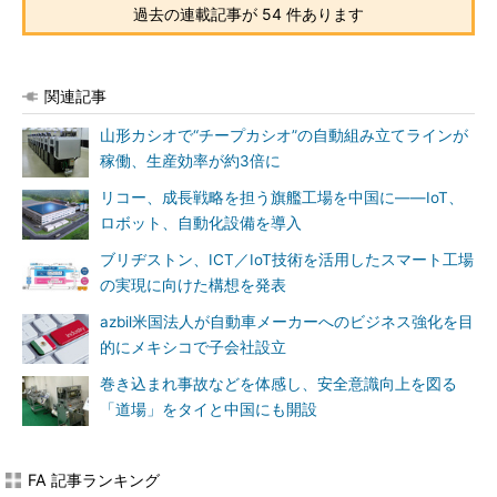
過去の連載記事が 54 件あります
関連記事
山形カシオで“チープカシオ”の自動組み立てラインが
稼働、生産効率が約3倍に
リコー、成長戦略を担う旗艦工場を中国に――IoT、
ロボット、自動化設備を導入
ブリヂストン、ICT／IoT技術を活用したスマート工場
の実現に向けた構想を発表
azbil米国法人が自動車メーカーへのビジネス強化を目
的にメキシコで子会社設立
巻き込まれ事故などを体感し、安全意識向上を図る
「道場」をタイと中国にも開設
FA 記事ランキング