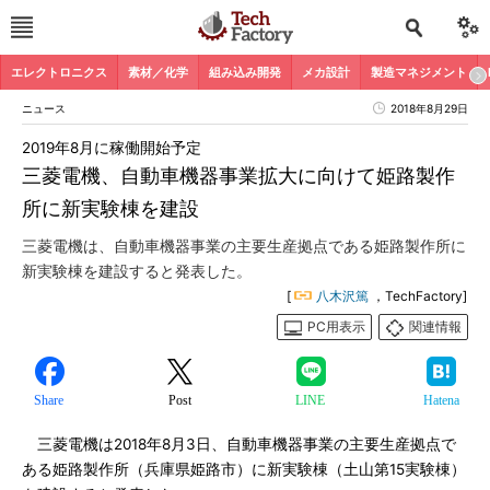
エレクトロニクス
素材／化学
組み込み開発
メカ設計
製造マネジメント
ニュース
2018年8月29日
2019年8月に稼働開始予定
三菱電機、自動車機器事業拡大に向けて姫路製作
所に新実験棟を建設
三菱電機は、自動車機器事業の主要生産拠点である姫路製作所に
新実験棟を建設すると発表した。
[
八木沢篤
，TechFactory]
PC用表示
関連情報
Share
Post
LINE
Hatena
三菱電機は2018年8月3日、自動車機器事業の主要生産拠点で
ある姫路製作所（兵庫県姫路市）に新実験棟（土山第15実験棟）