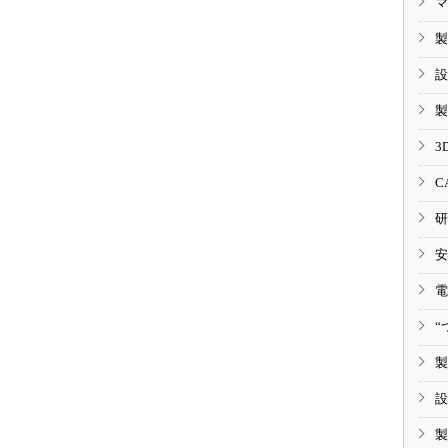
マ
製
設
製
3
C
研
安
電
“
製
設
製