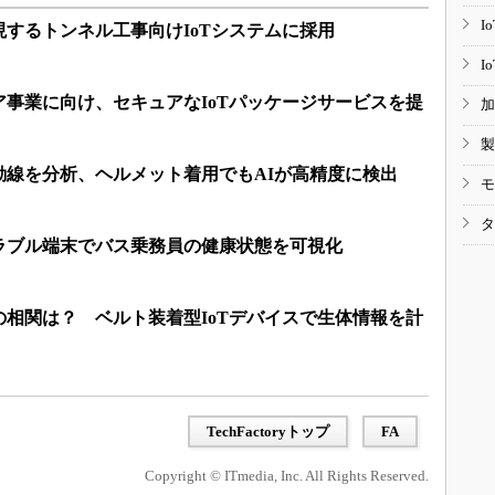
I
するトンネル工事向けIoTシステムに採用
I
事業に向け、セキュアなIoTパッケージサービスを提
加
製
動線を分析、ヘルメット着用でもAIが高精度に検出
モ
タ
ラブル端末でバス乗務員の健康状態を可視化
相関は？ ベルト装着型IoTデバイスで生体情報を計
TechFactoryトップ
FA
Copyright © ITmedia, Inc. All Rights Reserved.