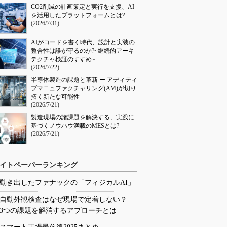
CO2削減の計画策定と実行を支援、AI
を活用したプラットフォームとは?
(2026/7/31)
AIがコードを書く時代、設計と実装の
整合性は誰が守るのか?~継続的アーキ
テクチャ検証のすすめ~
(2026/7/22)
半導体製造の課題と革新 ー アディティ
ブマニュファクチャリング(AM)が切り
拓く新たな可能性
(2026/7/21)
製造現場の諸課題を解決する、実践に
基づくノウハウ満載のMESとは?
(2026/7/21)
イトペーパーランキング
動き出したファナックの「フィジカルAI」
自動外観検査はなぜ現場で定着しない？
3つの課題を解消するアプローチとは