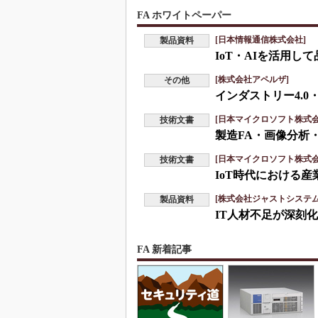
FA ホワイトペーパー
[日本情報通信株式会社]
製品資料
IoT・AIを活用
[株式会社アペルザ]
その他
インダストリー4.0
[日本マイクロソフト株式会
技術文書
製造FA・画像分析
[日本マイクロソフト株式会
技術文書
IoT時代における
[株式会社ジャストシステム
製品資料
IT人材不足が深刻
FA 新着記事