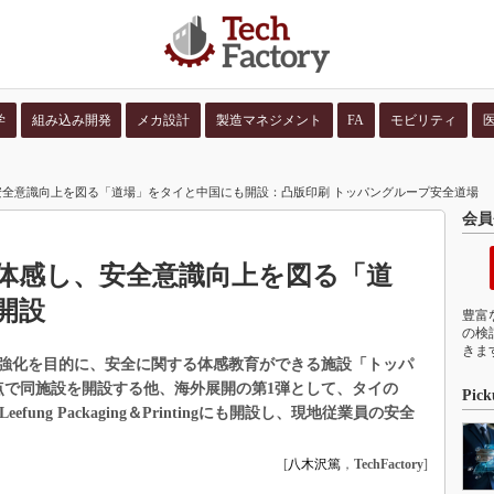
学
組み込み開発
メカ設計
製造マネジメント
FA
モビリティ
並び順：
コンテン
全意識向上を図る「道場」をタイと中国にも開設：凸版印刷 トッパングループ安全道場
会員
体感し、安全意識向上を図る「道
開設
豊富
の検
きま
強化を目的に、安全に関する体感教育ができる施設「トッパ
点で同施設を開設する他、海外展開の第1弾として、タイの
Pick
an Leefung Packaging＆Printingにも開設し、現地従業員の安全
[
八木沢篤
，
TechFactory
]