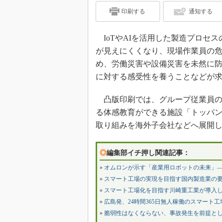
印刷する
通知する
IoTやAIを活用した製造プロセ
が見えにくくなり、現場作業員の
め、労働災害や設備災害を未然に
に対する感受性を養うことなどが
凸版印刷では、グループ従業員の
る体感教育ができる施設「トッパン
取り組みを海外子会社などへ展開
◎
編集部イチ押し関連記事：
»
オムロンが示す「産業用ロボットの未来」
»
スマート工場の実現を目指す国内製造業の要
»
スマート工場化を目指す川崎重工業が導入し
»
広島発、24時間365日無人稼働のスマート工場―
»
脆弱性はなくならない、事故発生を前提と