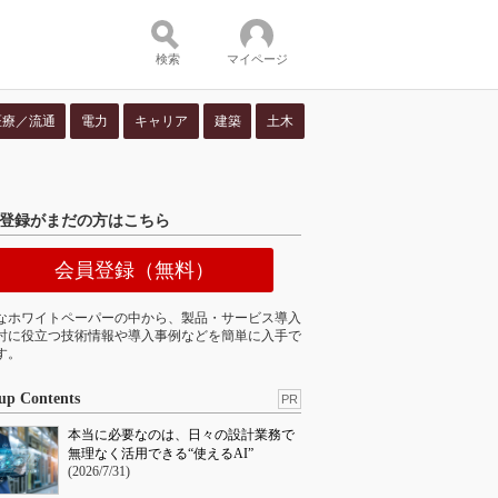
検索
マイページ
医療／流通
電力
キャリア
建築
土木
ツ：
登録がまだの方はこちら
会員登録（無料）
なホワイトペーパーの中から、製品・サービス導入
討に役立つ技術情報や導入事例などを簡単に入手で
す。
up Contents
PR
本当に必要なのは、日々の設計業務で
無理なく活用できる“使えるAI”
(2026/7/31)