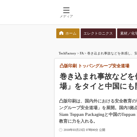
メディア
ホーム
エレクトロニクス
素材／化
検索語を入力してください
TechFactory
>
FA
>
巻き込まれ事故などを体感し、安
凸版印刷 トッパングループ安全道場
巻き込まれ事故などを
場」をタイと中国にも
凸版印刷は、国内外における安全教育の
ングループ安全道場」を展開。国内3拠
Siam Toppan Packagingと中国のTopp
教育に力を入れる。
2018年03月23日 07時00分 公開