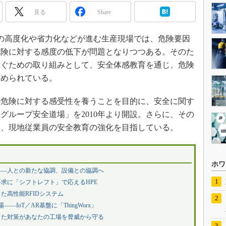
見る
Share
スの高度化や省力化などが進む生産現場では、危険要因
危険に対する感度の低下が問題となりつつある。そのた
防ぐための取り組みとして、安全体感教育を通じ、危険
求められている。
危険に対する感受性を養うことを目的に、安全に関す
グループ安全道場」を2010年より開設。さらに、その
し、現地従業員の安全教育の強化を目指している。
ホワ
――人との新たな協調、設備との協調へ
求に「シフトレフト」で応えるHPE
た高性能RFIDシステム
―IoT／AR基盤に「ThingWorx」
した対策があなたの工場を脅威から守る