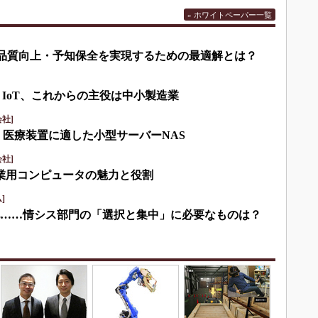
» ホワイトペーパー一覧
して品質向上・予知保全を実現するための最適解とは？
・IoT、これからの主役は中小製造業
社]
・医療装置に適した小型サーバーNAS
社]
産業用コンピュータの魅力と役割
]
化……情シス部門の「選択と集中」に必要なものは？