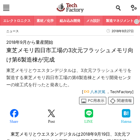
エレクトロニクス
素材／化学
組み込み開発
メカ設計
製造マネジメント
ニュース
2018年9月27日
2018年9月から量産開始
東芝メモリ四日市工場の3次元フラッシュメモリ向
け第6製造棟が完成
東芝メモリとウエスタンデジタルは、3次元フラッシュメモリを
製造する東芝メモリ四日市工場の第6製造棟とメモリ開発センタ
ーの竣工式を行ったと発表した。
[
八木沢篤
，TechFactory]
PC用表示
関連情報
Share
Post
LINE
Hatena
東芝メモリとウエスタンデジタルは2018年9月19日、3次元フ