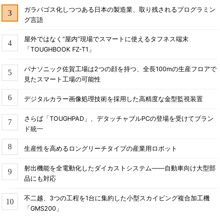
ガラパゴス化しつつある日本の製造業、取り残されるプログラミン
グ言語
屋外ではなく“屋内”現場でスマートに使えるタフネス端末
「TOUGHBOOK FZ-T1」
パナソニック佐賀工場は2つの顔を持つ、全長100mの生産フロアで
見たスマート工場の可能性
デジタルカラー画像処理技術を採用した高精度な金型監視装置
さらば「TOUGHPAD」、デタッチャブルPCの登場を受けてブラン
ド統一
生産性を高めるロングリーチタイプの産業用ロボット
射出機能を全電動化したダイカストシステム――自動車向け大型部
品にも対応
不二越、3つの工程を1台に集約した小型スカイビング複合加工機
「GMS200」