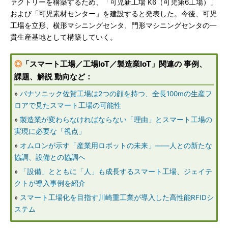
ァクトリーを構築するため、「可児新工場 K6（可児第6工場）」
および「可児素材センター」を建設すると発表した。今後、可児
工場を立形、横形マシニングセンタ、門形マシニングセンタの一
貫生産基地として構築していく。
◎
「スマート工場／工場IoT／製造業IoT」関連の 事例、
課題、解説 動向など：
»
パナソニック佐賀工場は2つの顔を持つ、全長100mの生産フ
ロアで見たスマート工場の可能性
»
製造業が変わらなければならない「理由」とスマート工場の
実現に必要な「視点」
»
オムロンが示す「産業用ロボットの未来」――人との新たな
協調、設備との協調へ
»
「設備」とともに「人」も成長するスマート工場、ジェイテ
クトが導入事例を紹介
»
スマート工場化を目指す川崎重工業が導入した高性能RFIDシ
ステム