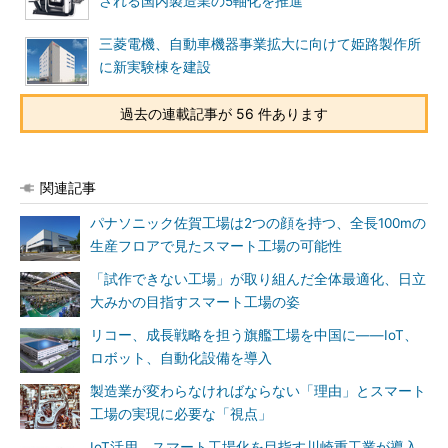
される国内製造業の5軸化を推進
三菱電機、自動車機器事業拡大に向けて姫路製作所
に新実験棟を建設
過去の連載記事が 56 件あります
関連記事
パナソニック佐賀工場は2つの顔を持つ、全長100mの
生産フロアで見たスマート工場の可能性
「試作できない工場」が取り組んだ全体最適化、日立
大みかの目指すスマート工場の姿
リコー、成長戦略を担う旗艦工場を中国に――IoT、
ロボット、自動化設備を導入
製造業が変わらなければならない「理由」とスマート
工場の実現に必要な「視点」
IoT活用、スマート工場化を目指す川崎重工業が導入