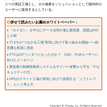
リーの実証工場とし、その成果をソリューションとして国内外の
ユーザーに提供するとしている。
◎
併せて読みたいお薦めホワイトペーパー：
»
「カイゼン」を中心にデータ活用が進む製造業、課題はROI
と人材
»
77.3％が“つながる工場”実現に向けて取り組みを開始――経
営層も投資に意欲
»
PTCはIoTベンダーになったのか？ CAD、PLMユーザーに
向けたメッセージ
»
製造業の制御情報系システムをサイバー攻撃から守る「ITセ
キュリティの力」
»
HPEがスマート工場の実現に向けて提唱する「シフトレフ
ト」という考え方
Copyright © ITmedia, Inc. All Rights Reserved.