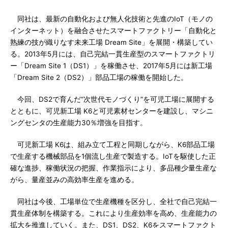
同社は、最新の自動化および無人化技術と先進のIoT（モノの
インターネット）を融合させたスマートファクトリー「自動化と
熟練の技が織りなす未来工場 Dream Site」を展開・構築してい
る。2013年5月には、自己完結一貫生産型のスマートファクトリ
ー「Dream Site 1（DS1）」を稼働させ、2017年5月には新工場
「Dream Site 2（DS2）」部品工場の稼働を開始した。
今回、DS2で育んだ“次世代モノづくり”を可児工場に展開する
とともに、可児新工場 K6と可児素材センターを建設し、マシニ
ングセンタの生産能力30％増強を目指す。
可児新工場 K6は、組み立て工程と同期しながら、K6部品工場
で生産する機械部品を1個流し生産で製造する。IoTを駆使した正
確な進捗、稼働状況の把握、作業指示により、多品種少量生産な
がら、量産並みの高効率生産を進める。
同社は今後、工場単位で生産機種を区分し、全社で自己完結一
貫生産体制を構築する。これにより生産効率を高め、生産能力の
拡大を推進していく。また、DS1、DS2、K6をスマートファクト