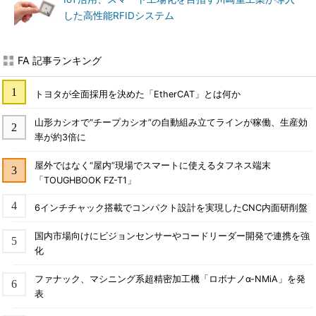
した高性能RFIDシステム
FA 記事ランキング
トヨタが全面採用を決めた「EtherCAT」とは何か
山形カシオで“チープカシオ”の自動組み立てラインが稼働、生産効
率が約3倍に
屋外ではなく“屋内”現場でスマートに使えるタフネス端末
「TOUGHBOOK FZ-T1」
6インチチャック搭載でコンパクト設計を実現したCNC内面研削盤
国内市場向けにビジョンセンサーやコードリーダー開発で連携を強
化
ファナック、マシニング系超精密加工機「ロボナノα-NMiA」を発
表