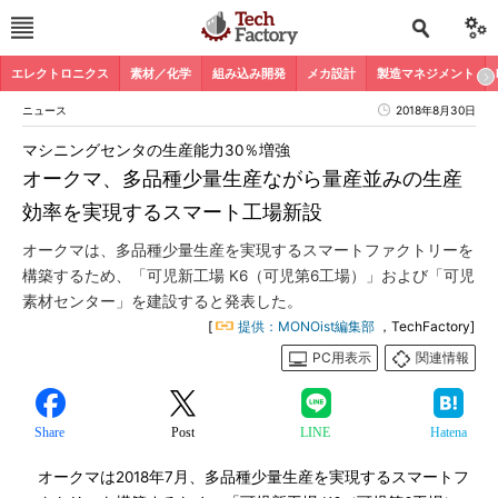
エレクトロニクス
素材／化学
組み込み開発
メカ設計
製造マネジメント
ニュース
2018年8月30日
マシニングセンタの生産能力30％増強
オークマ、多品種少量生産ながら量産並みの生産
効率を実現するスマート工場新設
オークマは、多品種少量生産を実現するスマートファクトリーを
構築するため、「可児新工場 K6（可児第6工場）」および「可児
素材センター」を建設すると発表した。
[
提供：MONOist編集部
，TechFactory]
PC用表示
関連情報
Share
Post
LINE
Hatena
オークマは2018年7月、多品種少量生産を実現するスマートフ