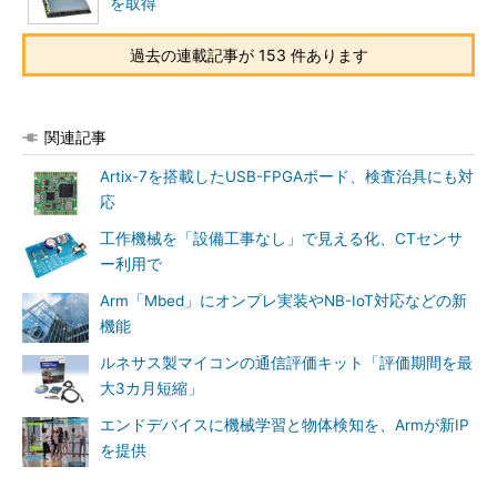
を取得
過去の連載記事が 153 件あります
関連記事
Artix-7を搭載したUSB-FPGAボード、検査治具にも対
応
工作機械を「設備工事なし」で見える化、CTセンサ
ー利用で
Arm「Mbed」にオンプレ実装やNB-IoT対応などの新
機能
ルネサス製マイコンの通信評価キット「評価期間を最
大3カ月短縮」
エンドデバイスに機械学習と物体検知を、Armが新IP
を提供