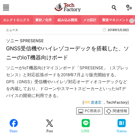
エレクトロニクス
素材／化学
組み込み開発
メカ設計
製造マネジメント
ニュース
2018年5月28日
ソニー SPRESENSE
GNSS受信機やハイレゾコーデックを搭載した、ソ
ニーのIoT機器向けボード
ソニーがIoT機器向けマイコンボード「SPRESENSE」（スプレッ
センス）と対応拡張ボードを2018年7月より販売開始する。
GPS（GNSS）受信機やハイレゾ対応オーディオコーデックなど
を内蔵しており、ドローンやスマートスピーカーといったIoTデ
バイスの開発に利用できる。
[
渡邊宏
，TechFactory]
PC用表示
関連情報
Share
Post
LINE
Hatena