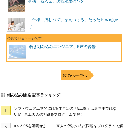
将棋「名人位」挑戦規定のバグ
「仕様に潜むバグ」を見つける、たった1つの心掛
け
若き組み込みエンジニア、B君の憂鬱
次のページへ
組み込み開発 記事ランキング
ソフトウェア工学的には羽生善治の「5二銀」は最善手ではな
い!? 東工大入試問題をプログラムで解く
π＞3.05を証明せよ ―― 東大の伝説の入試問題をプログラムで解