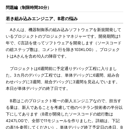
問題編（制限時間30分）
若き組み込みエンジニア、B君の悩み
Aさんは、機器制御系の組み込みソフトウェアを新規開発して
いるプロジェクトのプロジェクトマネジャーです。開発期間は1
年で、C言語を使ってソフトウェアを開発します（ソースコード
の総ステップ数は、コメント行を除き103KLOG）。プロジェク
トはAさんを含め10人の陣容です。
プロジェクトは6週間前に予定通りデバッグ工程に入りまし
た。3カ月のデバッグ工程では、単体デバッグに6週間、組み合
わせバッグに3週間、統合デバッグに3週間を見込んでいます。
本日が単体デバッグの終了日です。
B君はこのプロジェクト唯一の新人エンジニアなので、担当す
る量は、新人であることを考慮して他のベテラン技術者の半分以
下にしてあります（B君が開発したソースコードの総行数は
4247LOGで、全部で11モジュールを作りました。詳細は、下記
の表1を参照してください）。単体デバッグ終了予定日の本日、B