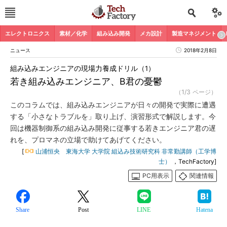
エレクトロニクス
素材／化学
組み込み開発
メカ設計
製造マネジメント
ニュース
2018年2月8日
組み込みエンジニアの現場力養成ドリル（1）
若き組み込みエンジニア、B君の憂鬱
（1/3 ページ）
このコラムでは、組み込みエンジニアが日々の開発で実際に遭遇
する「小さなトラブルを」取り上げ、演習形式で解説します。今
回は機器制御系の組み込み開発に従事する若きエンジニア君の遅
れを、プロマネの立場で助けてあげてください。
[
山浦恒央 東海大学 大学院 組込み技術研究科 非常勤講師（工学博
士）
，TechFactory]
PC用表示
関連情報
Share
Post
LINE
Hatena