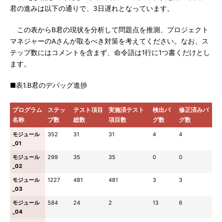
君の進みは以下の通りで、3日遅れとなっています。
この表からB君の現状を分析して問題点を推測、プロジェクト
マネジャーのAさんが取るべき対策を考えてください。なお、ス
テップ数にはコメントを含まず、命令語は1行に1つ書くだけとし
ます。
■表1.B君のデバッグ進捗
プログラム
ステッ
テスト項目
実施済テスト
検出バ
修正済みバ
名称
プ数
総数
項目数
グ数
グ数
モジュール
352
31
31
4
4
_01
モジュール
299
35
35
0
0
_02
モジュール
1227
481
481
3
3
_03
モジュール
584
24
2
13
6
_04