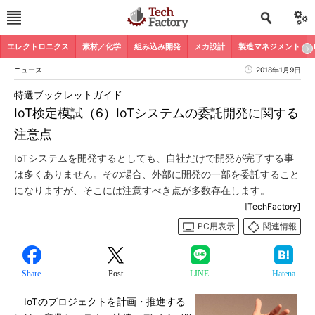
エレクトロニクス
素材／化学
組み込み開発
メカ設計
製造マネジメント
ニュース
2018年1月9日
特選ブックレットガイド
IoT検定模試（6）IoTシステムの委託開発に関する
注意点
IoTシステムを開発するとしても、自社だけで開発が完了する事
は多くありません。その場合、外部に開発の一部を委託すること
になりますが、そこには注意すべき点が多数存在します。
[TechFactory]
PC用表示
関連情報
Share
Post
LINE
Hatena
IoTのプロジェクトを計画・推進する