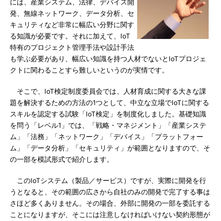
には、産業システム、法律、デバイス開
発、無線ネットワーク、データ分析、セ
キュリティなど非常に幅広い分野に関す
る知識が必要です。それに加えて、IoT
特有のプロジェクト管理手法や設計手法
も学ぶ必要があり、幅広い知識を持つ人材でないとIoTプロジェ
クトに関わることすら難しいというのが実情です。
そこで、IoT検定制度委員会では、人材育成に関する大きな課
題を解決するための方法の1つとして、中立な立場でIoTに関する
スキルを認定する試験「IoT検定」を制度化しました。基礎知識
を問う「レベル1」では、「戦略・マネジメント」「産業システ
ム」「法務」「ネットワーク」「デバイス」「プラットフォー
ム」「データ分析」「セキュリティ」が範囲となりますので、そ
の一部を模試形式で紹介します。
このIoTシステム（製品／サービス）ですが、実際に開発を行
うとなると、その範囲の広さから自社のみの開発で完了する事は
さほど多くありません。その場合、外部に開発の一部を委託する
ことになりますが、そこには注意しなければいけない契約形態が