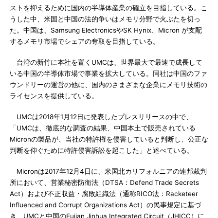
ストを抑えるために国内の半導体産業の確立を目指している。こ
うした中、米国と中国の法的争いはメモリ分野で火ぶたを切っ
た。中国は、Samsung ElectronicsやSK Hynix、Micron が支配
するメモリ市場でシェアの奪取を目指している。
台湾の新竹に本社を置くUMCは、世界最大で最速で成長して
いる中国の半導体市場で事業を拡大している。同社は中国のファ
ウンドリーの運営の他に、国内のさまざまな企業にメモリ技術の
ライセンスを提供している。
UMCは2018年1月12日に発表したプレスリリースの中で、
「UMCは、徹底的な調査の結果、中国本土で販売されている
Micronの製品が、当社の特許権を侵害していると判断し、公正な
判断を仰ぐために特許侵害訴訟を起こした」と述べている。
Micronは2017年12月4日に、米国北カリフォルニアの連邦裁判
所において、営業秘密防衛法（DTSA：Defend Trade Secrets
Act）および不正収益・腐敗組織法（通称RICO法：Racketeer
Influenced and Corrupt Organizations Act）の民事規定に基づ
き、UMCと中国のFujian Jinhua Integrated Circuit（JHICC）に