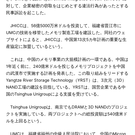
対して、企業秘密の窃取をはじめとする違法行為があったとする
民事訴訟を起こした。
JHICCは、56億5000万米ドルを投資して、福建省晋江市に
UMCの技術を移管したメモリ製造工場を建設した。同社のウェ
ブサイトによると、JHICCは、中国第13次5カ年計画の重要な生
産協定に加盟しているという。
これは、中国のメモリ事業の大規模計画の一環である。中国は
1年近く前に、240億米ドルを投じるメモリプロジェクトを中国
の武漢市で実施する計画を発表した。この取り組みをリードする
Yangtze River Storage Technology（YRST）は、3次元（3D）
NAND工場の建設を目指している。YRSTは、国営企業である中
国のTsinghua Unigroupによる支援を受けている。
Tsinghua Unigroupは、南京でもDRAMと3D NANDのプロジェ
クトを実施している。両プロジェクトへの総投資額は540億米ド
ルを上回るという。
UMCは、福建省福州の中級人民法院において、中国のMicron