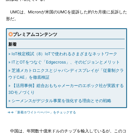
UMCは、Micronが米国のUMCを提訴した約1カ月後に反訴した
形だ。
◎
プレミアムコンテンツ
新着
» IoT検定模試（8）IoTで使われるさまざまなネットワーク
» ITとOTをつなぐ「Edgecross」、そのビジョンとメリット
» 芝浦メカトロニクスとジャパンディスプレイが「従量制クラ
ウドCAE」を徹底検証
» 【活用事例】総合おもちゃメーカーのエポック社が実践する
3Dモノづくり
» シーメンスがデジタル事業を強化する理由とその戦略
⇒⇒「新着ホワイトペーパー」をチェックする
中国は、年間数十億米ドルのチップを輸入しているが、このコ