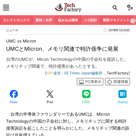
エレクトロニクス
素材／化学
組み込み開発
メカ設計
製造マネジメント
ニュース
2018年1月30日
UMC vs Micron
UMCとMicron、メモリ関連で特許係争に発展
台湾のUMCが、Micon Technologyの中国の子会社を提訴した。
メモリチップ関連で、特許侵害があったとする。
[
提供：EE Times Japan編集部
，TechFactory]
PC用表示
関連情報
Share
Post
LINE
Hatena
台湾の半導体ファウンダリーであるUMCは、Micron
Technologyの中国の子会社に対し、メモリチップに関する特許
侵害訴訟を起こしたことを明らかにした。メモリチップ関連の訴
訟は近年増えている。