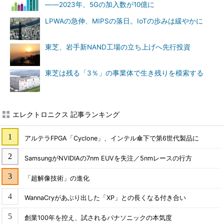
――2023年、5Gの加入数が10億に
LPWAの急伸、MIPSの落日。IoTの歩みは緩やかに
東芝、岩手新NAND工場の立ち上げへ先行投資
東芝は残る「3％」の事業体で生き残りを模索する
エレクトロニクス 記事ランキング
アルテラFPGA「Cyclone」、インテル傘下で第6世代製品に
SamsungがNVIDIAの7nm EUVを失注／5nmレースの行方
「超解像技術」の進化
WannaCryがあぶり出した「XP」との長くなる付き合い
創業100年を控え、試されるパナソニックの本気度