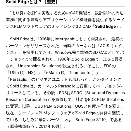
Solid Edgeとは？［歴史］
“より良い設計”を実現するためのCAD機能と、設計以外の周辺
業務に関する豊富なアプリケーション／機能群を提供するシーメ
ンスPLMソフトウェアのミッドレンジ3D CAD「
Solid Edge
」。
Solid Edgeは、1996年にIntergraphによって開発され、最初の
バージョンがリリースされた。当時のカーネルは「ACIS（エイ
シス）」を採用しており、Windows完全準拠の3D CADとしてバ
ージョン4まで開発された。1998年にSolid Edgeは、EDSに買収
され、Unigraphics Solutionsが設立される。そこに、EDSの
「UG（現：NX）」「i-Man（現：Teamcenter）」
「Parasolid」のビジネスユニットも加わった。このタイミング
でSolid Edgeは、カーネルをParasolidに変更してバージョン5を
リリースしている。その後、EDSはSDRC（Structural Dynamics
Research Corporation）を買収して、社名をEDS PLM Solutions
に変更。以降、UGS PLM Solutions、UGSと何度か母体を変え、
現在、シーメンスPLMソフトウェアがSolid Edgeの開発を継続し
ている。ちなみに最新バージョンは「Solid Edge ST10」である
（原稿執筆時点：2017年10月）。