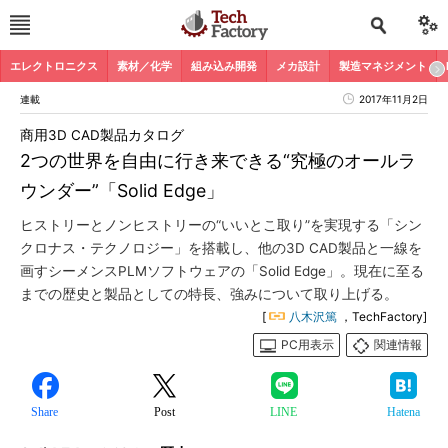
エレクトロニクス
素材／化学
組み込み開発
メカ設計
製造マネジメント
連載
2017年11月2日
商用3D CAD製品カタログ
2つの世界を自由に行き来できる“究極のオールラ
ウンダー”「Solid Edge」
ヒストリーとノンヒストリーの“いいとこ取り”を実現する「シン
クロナス・テクノロジー」を搭載し、他の3D CAD製品と一線を
画すシーメンスPLMソフトウェアの「Solid Edge」。現在に至る
までの歴史と製品としての特長、強みについて取り上げる。
[
八木沢篤
，TechFactory]
PC用表示
関連情報
Share
Post
LINE
Hatena