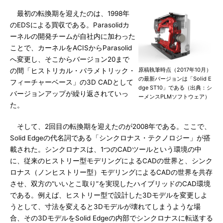
最初の転換期を迎えたのは、1998年
のEDSによる買収である。Parasolidカ
ーネルの開発チームが自社内に加わった
ことで、カーネルをACISからParasolid
へ変更し、そこからバージョン20まで
原稿執筆時点（2017年10月）
の間「ヒストリカル・パラメトリック・
の最新バージョンは「Solid E
フィーチャーベース」の3D CADとして
dge ST10」である（出典：シ
バージョンアップが繰り返されていっ
ーメンスPLMソフトウェア）
た。
そして、2回目の転換期を迎えたのが2008年である。ここで、
Solid Edgeの代名詞である「シンクロナス・テクノロジー」が搭
載された。シンクロナスは、1つのCADツールという環境の中
に、従来のヒストリー型モデリングによるCADの世界と、シンク
ロナス（ノンヒストリー型）モデリングによるCADの世界を共存
させ、双方の“いいとこ取り”を実現したハイブリッドのCAD環境
である。例えば、ヒストリー型で設計した3Dモデルを変更しよ
うとして、寸法を変えると3Dモデルが壊れてしまうような場
合、その3DモデルをSolid Edgeの内部でシンクロナスに転送する