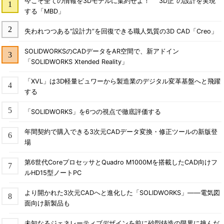
今こそ全ての情報を3Dモデルに集約せよ！ “3D正”の設計を実現
する「MBD」
失われつつある“設計力”を回復できる職人気質の3D CAD「Creo」
SOLIDWORKSのCADデータをAR空間で、新アドイン
「SOLIDWORKS Xtended Reality」
「XVL」は3D軽量ビュワーから製造業のデジタル変革基盤へと飛躍
する
「SOLIDWORKS」を6つの視点で徹底評価する
年間契約で購入できる3次元CADデータ変換・修正ツールの新版登
場
第6世代CoreプロセッサとQuadro M1000Mを搭載したCAD向けフ
ルHD15型ノートPC
より開かれた3次元CADへと進化した「SOLIDWORKS」――電気図
面向け新製品も
未知なるジェネレーティブデザインを前に砂型鋳造の限界に挑んだ